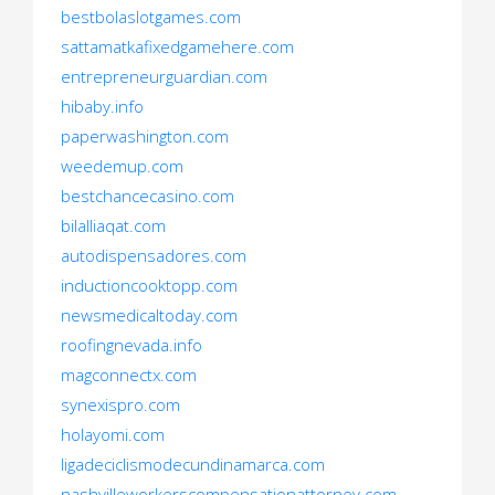
bestbolaslotgames.com
sattamatkafixedgamehere.com
entrepreneurguardian.com
hibaby.info
paperwashington.com
weedemup.com
bestchancecasino.com
bilalliaqat.com
autodispensadores.com
inductioncooktopp.com
newsmedicaltoday.com
roofingnevada.info
magconnectx.com
synexispro.com
holayomi.com
ligadeciclismodecundinamarca.com
nashvilleworkerscompensationattorney.com