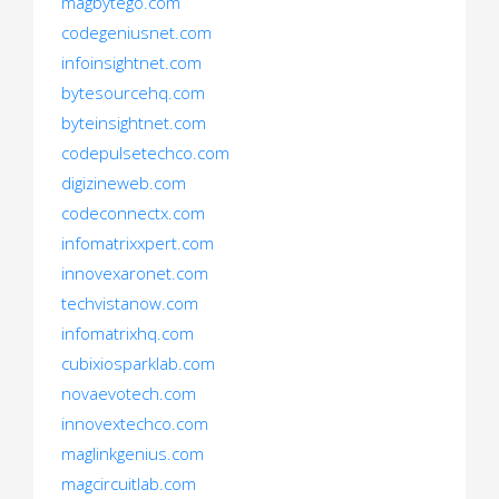
magbytego.com
codegeniusnet.com
infoinsightnet.com
bytesourcehq.com
byteinsightnet.com
codepulsetechco.com
digizineweb.com
codeconnectx.com
infomatrixxpert.com
innovexaronet.com
techvistanow.com
infomatrixhq.com
cubixiosparklab.com
novaevotech.com
innovextechco.com
maglinkgenius.com
magcircuitlab.com