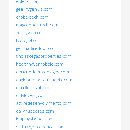
eulerxr.com
geekifygenius.com
orbitextech.com
magconnecttech.com
zenifyweb.com
livetogel.co
genmatfiredoor.com
findlascegasproperties.com
healthhavenrobbie.com
donanddonnadesigns.com
eagleoneconstructiontx.com
equiflexvitality.com
onlylovesg.com
activedesenvolvimento.com
dailyhubpages.com
idnplaysbobet.com
sattakingvikidadacall.com