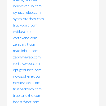
innovexahub.com
dynacorelab.com
synexistechco.com
truvivopro.com
vividusco.com
vortexahq.com
zenithifyit.com
maxxiohub.com
zephyraweb.com
vortexaweb.com
optigeniusco.com
novuspherex.com
novaevopro.com
trusparktech.com
trubrandzhq.com
boostifynet.com