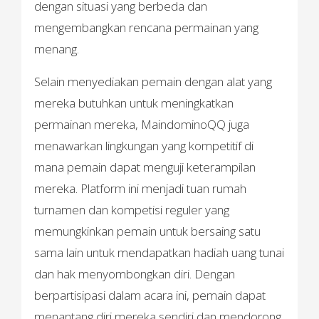
dengan situasi yang berbeda dan
mengembangkan rencana permainan yang
menang.
Selain menyediakan pemain dengan alat yang
mereka butuhkan untuk meningkatkan
permainan mereka, MaindominoQQ juga
menawarkan lingkungan yang kompetitif di
mana pemain dapat menguji keterampilan
mereka. Platform ini menjadi tuan rumah
turnamen dan kompetisi reguler yang
memungkinkan pemain untuk bersaing satu
sama lain untuk mendapatkan hadiah uang tunai
dan hak menyombongkan diri. Dengan
berpartisipasi dalam acara ini, pemain dapat
menantang diri mereka sendiri dan mendorong