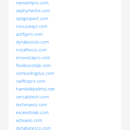
nexventpro.com
zephyrtechx.com
optigoxpert.com
novuswayz.com
actifypro.com
dynaboostx.com
instaflexco.com
innovistapro.com
flexiboostlab.com
vortexohqplus.com
swiftiopro.com
hamilelikbelirtisi.net
versalotech.com
techmaxco.com
exceedolab.com
activaxio.com
dynabytesco.com