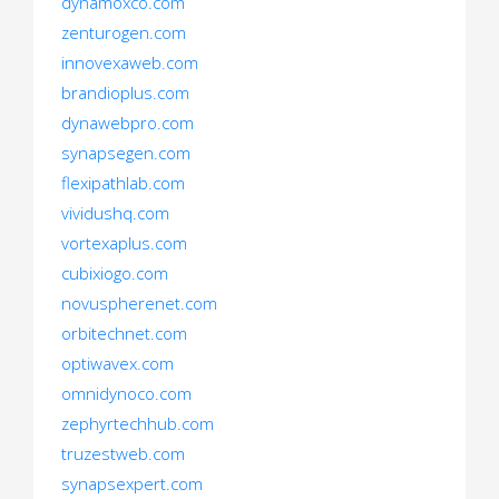
dynamoxco.com
zenturogen.com
innovexaweb.com
brandioplus.com
dynawebpro.com
synapsegen.com
flexipathlab.com
vividushq.com
vortexaplus.com
cubixiogo.com
novuspherenet.com
orbitechnet.com
optiwavex.com
omnidynoco.com
zephyrtechhub.com
truzestweb.com
synapsexpert.com