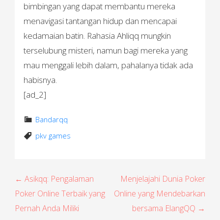
bimbingan yang dapat membantu mereka
menavigasi tantangan hidup dan mencapai
kedamaian batin. Rahasia Ahliqq mungkin
terselubung misteri, namun bagi mereka yang
mau menggali lebih dalam, pahalanya tidak ada
habisnya.
[ad_2]
Bandarqq
pkv games
P
← Asikqq: Pengalaman
Menjelajahi Dunia Poker
Poker Online Terbaik yang
Online yang Mendebarkan
o
Pernah Anda Miliki
bersama ElangQQ →
s