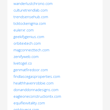
wanderlustchrono.com
culturetrendlab.com
trendsensehub.com
ticktockenigma.com
eulerxr.com
geekifygenius.com
orbitextech.com
magconnecttech.com
zenifyweb.com
livetogel.co
genmatfiredoor.com
findlascegasproperties.com
healthhavenrobbie.com
donanddonnadesigns.com
eagleoneconstructiontx.com
equiflexvitality.com
onlylovesg.com