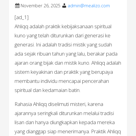
November 26, 2025
admin@mealizo.com
[ad_1]
Ahliqq adalah praktik kebijaksanaan spiritual
kuno yang telah diturunkan dari generasi ke
generasi. Ini adalah tradisi mistik yang sudah
ada sejak ribuan tahun yang lalu, berakar pada
ajaran orang bijak dan mistik kuno. Ahliqq adalah
sistem keyakinan dan praktik yang berupaya
membantu individu mencapai pencerahan
spiritual dan kedamaian batin.
Rahasia Ahliqq diselimuti misteri, karena
ajarannya seringkali diturunkan melalui tradisi
lisan dan hanya diungkapkan kepada mereka
yang dianggap siap menerimanya. Praktik Ahliqq