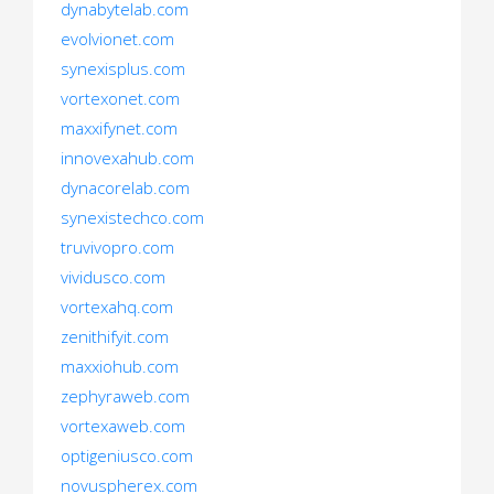
dynabytelab.com
evolvionet.com
synexisplus.com
vortexonet.com
maxxifynet.com
innovexahub.com
dynacorelab.com
synexistechco.com
truvivopro.com
vividusco.com
vortexahq.com
zenithifyit.com
maxxiohub.com
zephyraweb.com
vortexaweb.com
optigeniusco.com
novuspherex.com