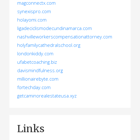
magconnectx.com
synexispro.com
holayomi.com
ligadeciclismodecundinamarca.com
nashvilleworkerscompensationattorney.com
holyfamilycathedralschool.org
londonkiddy.com
ufabetcoaching.biz
davismindfulness.org
millionairebyte.com
fortechday.com
getcaminorealestateusa.xyz
Links