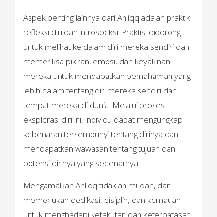
Aspek penting lainnya dari Ahliqq adalah praktik
refleksi diri dan introspeksi. Praktisi didorong
untuk melihat ke dalam diri mereka sendiri dan
memeriksa pikiran, emosi, dan keyakinan
mereka untuk mendapatkan pemahaman yang
lebih dalam tentang diri mereka sendiri dan
tempat mereka di dunia. Melalui proses
eksplorasi diri ini, individu dapat mengungkap
kebenaran tersembunyi tentang dirinya dan
mendapatkan wawasan tentang tujuan dan
potensi dirinya yang sebenarnya.
Mengamalkan Ahliqq tidaklah mudah, dan
memerlukan dedikasi, disiplin, dan kemauan
untuk menghadapi ketakutan dan keterbatasan