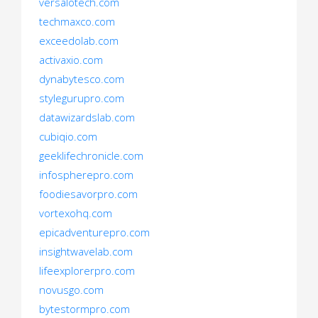
versalotech.com
techmaxco.com
exceedolab.com
activaxio.com
dynabytesco.com
stylegurupro.com
datawizardslab.com
cubiqio.com
geeklifechronicle.com
infospherepro.com
foodiesavorpro.com
vortexohq.com
epicadventurepro.com
insightwavelab.com
lifeexplorerpro.com
novusgo.com
bytestormpro.com