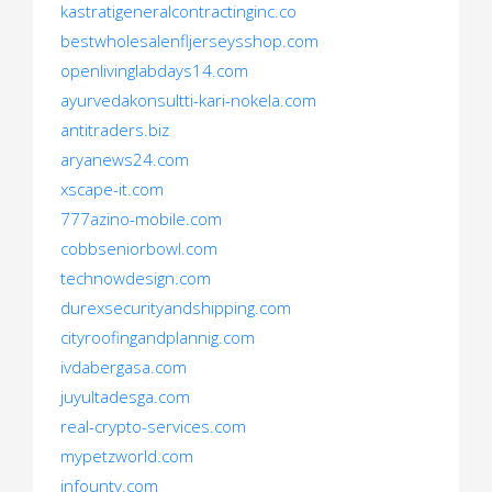
kastratigeneralcontractinginc.co
bestwholesalenfljerseysshop.com
openlivinglabdays14.com
ayurvedakonsultti-kari-nokela.com
antitraders.biz
aryanews24.com
xscape-it.com
777azino-mobile.com
cobbseniorbowl.com
technowdesign.com
durexsecurityandshipping.com
cityroofingandplannig.com
ivdabergasa.com
juyultadesga.com
real-crypto-services.com
mypetzworld.com
infounty.com