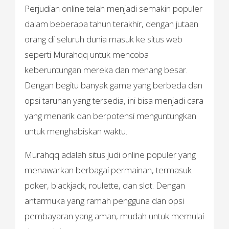
Perjudian online telah menjadi semakin populer
dalam beberapa tahun terakhir, dengan jutaan
orang di seluruh dunia masuk ke situs web
seperti Murahqq untuk mencoba
keberuntungan mereka dan menang besar.
Dengan begitu banyak game yang berbeda dan
opsi taruhan yang tersedia, ini bisa menjadi cara
yang menarik dan berpotensi menguntungkan
untuk menghabiskan waktu.
Murahqq adalah situs judi online populer yang
menawarkan berbagai permainan, termasuk
poker, blackjack, roulette, dan slot. Dengan
antarmuka yang ramah pengguna dan opsi
pembayaran yang aman, mudah untuk memulai