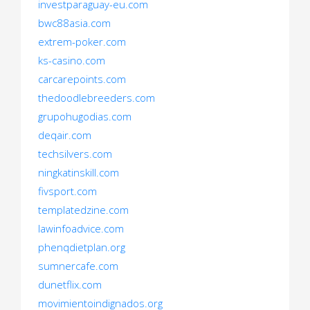
investparaguay-eu.com
bwc88asia.com
extrem-poker.com
ks-casino.com
carcarepoints.com
thedoodlebreeders.com
grupohugodias.com
deqair.com
techsilvers.com
ningkatinskill.com
fivsport.com
templatedzine.com
lawinfoadvice.com
phenqdietplan.org
sumnercafe.com
dunetflix.com
movimientoindignados.org