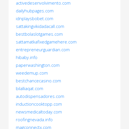
activedesenvolvimento.com
dailyhubpages.com
idnplaysbobet.com
sattakingvikidadacall.com
bestbolaslotgames.com
sattamatkafixedgamehere.com
entrepreneurguardian.com
hibaby.info
paperwashington.com
weedemup.com
bestchancecasino.com
bilalliaqat.com
autodispensadores.com
inductioncooktopp.com
newsmedicaltoday.com
roofingnevada.info
magconnectx.com