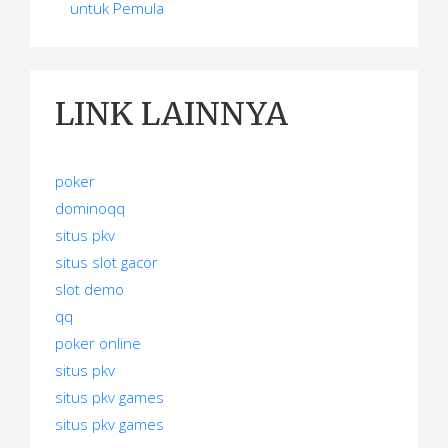
untuk Pemula
LINK LAINNYA
poker
dominoqq
situs pkv
situs slot gacor
slot demo
qq
poker online
situs pkv
situs pkv games
situs pkv games