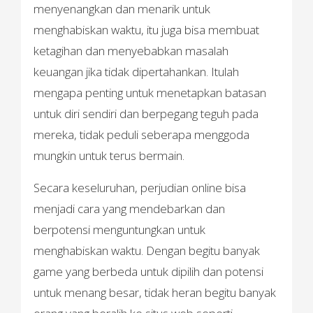
menyenangkan dan menarik untuk
menghabiskan waktu, itu juga bisa membuat
ketagihan dan menyebabkan masalah
keuangan jika tidak dipertahankan. Itulah
mengapa penting untuk menetapkan batasan
untuk diri sendiri dan berpegang teguh pada
mereka, tidak peduli seberapa menggoda
mungkin untuk terus bermain.
Secara keseluruhan, perjudian online bisa
menjadi cara yang mendebarkan dan
berpotensi menguntungkan untuk
menghabiskan waktu. Dengan begitu banyak
game yang berbeda untuk dipilih dan potensi
untuk menang besar, tidak heran begitu banyak