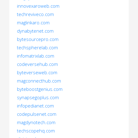
innovexaroweb.com
techreviveco.com
maglinkaro.com
dynabytenet.com
bytesourcepro.com
techspherelab.com
infomatrixlab.com
codeversehub.com
byteverseweb.com
magconnecthub.com
byteboostgenius.com
synapsegoplus.com
infopedianet.com
codepulsenet.com
magdynotech.com
techscopehq.com