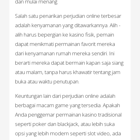
dan mulai menang.
Salah satu penarikan perjudian online terbesar
adalah kenyamanan yang ditawarkannya. Alih -
alih harus bepergian ke kasino fisik, pemain
dapat menikmati permainan favorit mereka
dari kenyamanan rumah mereka sendiri. Ini
berarti mereka dapat bermain kapan saja siang
atau malam, tanpa harus khawatir tentang jam
buka atau waktu penutupan.
Keuntungan lain dari perjudian online adalah
berbagai macam game yang tersedia. Apakah
Anda penggemar permainan kasino tradisional
seperti poker dan blackjack, atau lebih suka
opsi yang lebih modern seperti slot video, ada