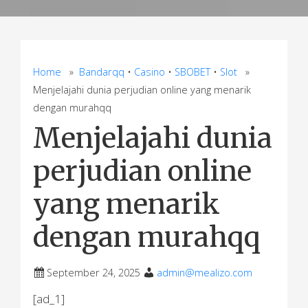
Home
»
Bandarqq
•
Casino
•
SBOBET
•
Slot
»
Menjelajahi dunia perjudian online yang menarik
dengan murahqq
Menjelajahi dunia
perjudian online
yang menarik
dengan murahqq
September 24, 2025
admin@mealizo.com
[ad_1]