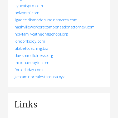
synexispro.com
holayomi.com
ligadeciclismodecundinamarca.com
nashvilleworkerscompensationattorney.com
holyfamilycathedralschool.org
londonkiddy.com
ufabetcoaching.biz
davismindfulness.org
millionairebyte.com
fortechday.com
getcaminorealestateusa.xyz
Links