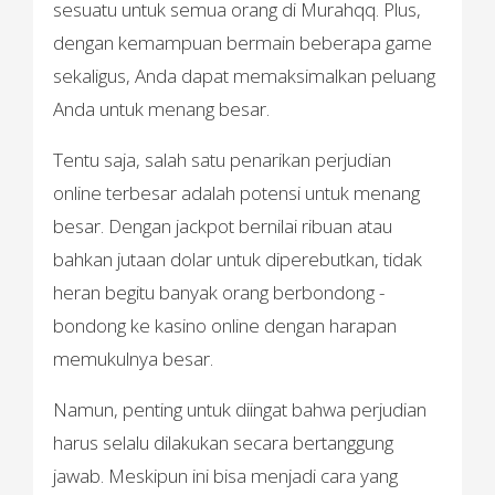
sesuatu untuk semua orang di Murahqq. Plus,
dengan kemampuan bermain beberapa game
sekaligus, Anda dapat memaksimalkan peluang
Anda untuk menang besar.
Tentu saja, salah satu penarikan perjudian
online terbesar adalah potensi untuk menang
besar. Dengan jackpot bernilai ribuan atau
bahkan jutaan dolar untuk diperebutkan, tidak
heran begitu banyak orang berbondong -
bondong ke kasino online dengan harapan
memukulnya besar.
Namun, penting untuk diingat bahwa perjudian
harus selalu dilakukan secara bertanggung
jawab. Meskipun ini bisa menjadi cara yang