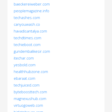
baeckereiweber.com
peoplemagazine.info
techashes.com
canyouwash.co
havadisantalya.com
techdtimes.com
techieboot.com
gundembalikesir.com
itechar.com
yesbold.com
healthhubzone.com
ebaraat.com
techjuiced.com
byteboosttech.com
magnexushub.com
virtuogoweb.com
biglotshours.com