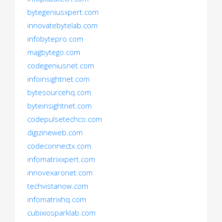
bytegeniusxpert.com
innovatebytelab.com
infobytepro.com
magbytego.com
codegeniusnet.com
infoinsightnet.com
bytesourcehq.com
byteinsightnet.com
codepulsetechco.com
digizineweb.com
codeconnectx.com
infomatrixxpert.com
innovexaronet.com
techvistanow.com
infomatrixhq.com
cubixiosparklab.com