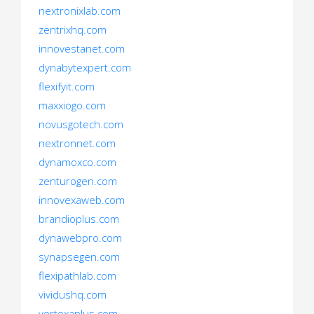
nextronixlab.com
zentrixhq.com
innovestanet.com
dynabytexpert.com
flexifyit.com
maxxiogo.com
novusgotech.com
nextronnet.com
dynamoxco.com
zenturogen.com
innovexaweb.com
brandioplus.com
dynawebpro.com
synapsegen.com
flexipathlab.com
vividushq.com
vortexaplus.com