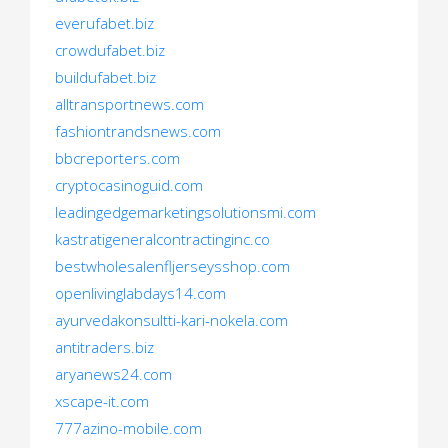
everufabet.biz
crowdufabet.biz
buildufabet.biz
alltransportnews.com
fashiontrandsnews.com
bbcreporters.com
cryptocasinoguid.com
leadingedgemarketingsolutionsmi.com
kastratigeneralcontractinginc.co
bestwholesalenfljerseysshop.com
openlivinglabdays14.com
ayurvedakonsultti-kari-nokela.com
antitraders.biz
aryanews24.com
xscape-it.com
777azino-mobile.com