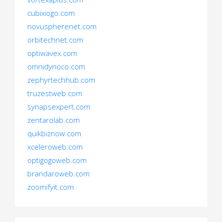
cubixiogo.com
novuspherenet.com
orbitechnet.com
optiwavex.com
omnidynoco.com
zephyrtechhub.com
truzestweb.com
synapsexpert.com
zentarolab.com
quikbiznow.com
xceleroweb.com
optigogoweb.com
brandaroweb.com
zoomifyit.com