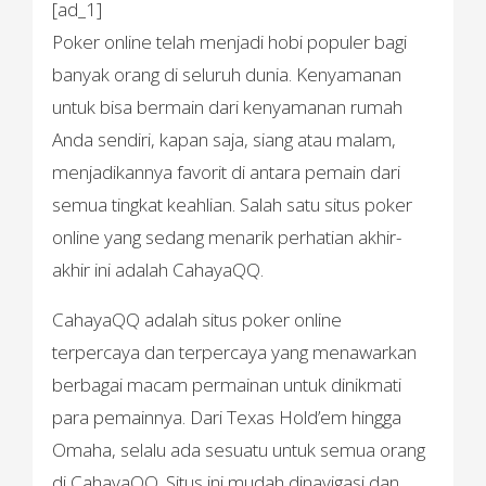
[ad_1]
Poker online telah menjadi hobi populer bagi
banyak orang di seluruh dunia. Kenyamanan
untuk bisa bermain dari kenyamanan rumah
Anda sendiri, kapan saja, siang atau malam,
menjadikannya favorit di antara pemain dari
semua tingkat keahlian. Salah satu situs poker
online yang sedang menarik perhatian akhir-
akhir ini adalah CahayaQQ.
CahayaQQ adalah situs poker online
terpercaya dan terpercaya yang menawarkan
berbagai macam permainan untuk dinikmati
para pemainnya. Dari Texas Hold’em hingga
Omaha, selalu ada sesuatu untuk semua orang
di CahayaQQ. Situs ini mudah dinavigasi dan