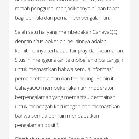
ramah pengguna, menjadikannya pilihan tepat
bagi pemula dan pemain berpengalaman.
Salah satu hal yang membedakan CahayaQQ
dengan situs poker online lainnya adalah
komitmennya terhadap fair play dan keamanan.
Situs ini menggunakan teknologi enkripsi canggih
untuk memastikan bahwa semua informasi
pemain tetap aman dan terlindungi. Selain itu,
CahayaQQ mempekerjakan tim moderator
berpengalaman yang memantau permainan
untuk mencegah kecurangan dan memastikan
bahwa semua pemain mendapatkan
pengalaman positif.