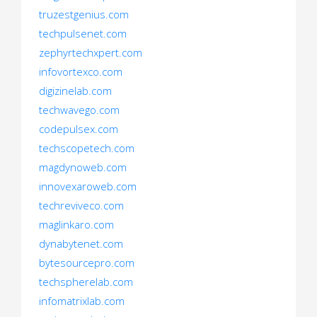
truzestgenius.com
techpulsenet.com
zephyrtechxpert.com
infovortexco.com
digizinelab.com
techwavego.com
codepulsex.com
techscopetech.com
magdynoweb.com
innovexaroweb.com
techreviveco.com
maglinkaro.com
dynabytenet.com
bytesourcepro.com
techspherelab.com
infomatrixlab.com