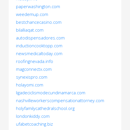
paperwashington.com
weedemup.com
bestchancecasino.com
bilalliaqat.com
autodispensadores.com
inductioncooktopp.com
newsmedicaltoday.com
roofingnevada.info
magconnectx.com
synexispro.com
holayomi.com
ligadeciclismodecundinamarca.com
nashvilleworkerscompensationattorney.com
holyfamilycathedralschool.org
londonkiddy.com
ufabetcoaching.biz