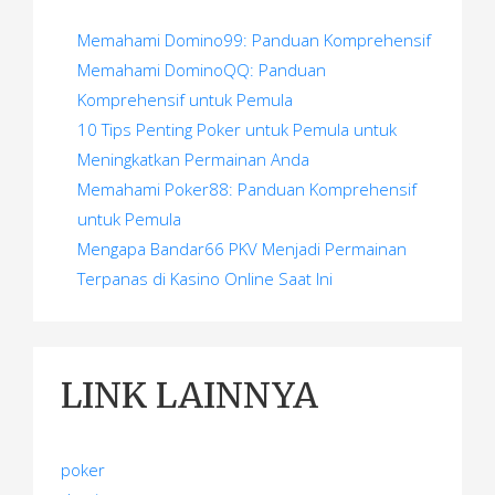
a
Memahami Domino99: Panduan Komprehensif
t
Memahami DominoQQ: Panduan
i
Komprehensif untuk Pemula
10 Tips Penting Poker untuk Pemula untuk
o
Meningkatkan Permainan Anda
n
Memahami Poker88: Panduan Komprehensif
untuk Pemula
Mengapa Bandar66 PKV Menjadi Permainan
Terpanas di Kasino Online Saat Ini
LINK LAINNYA
poker