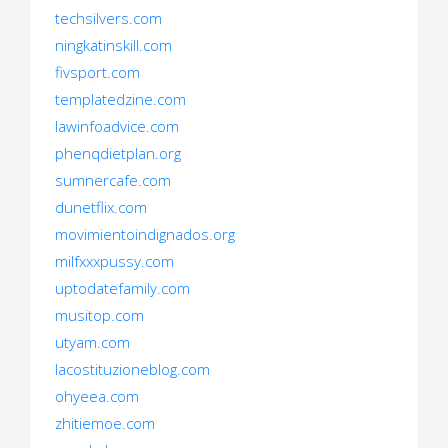
techsilvers.com
ningkatinskill.com
fivsport.com
templatedzine.com
lawinfoadvice.com
phenqdietplan.org
sumnercafe.com
dunetflix.com
movimientoindignados.org
milfxxxpussy.com
uptodatefamily.com
musitop.com
utyam.com
lacostituzioneblog.com
ohyeea.com
zhitiemoe.com