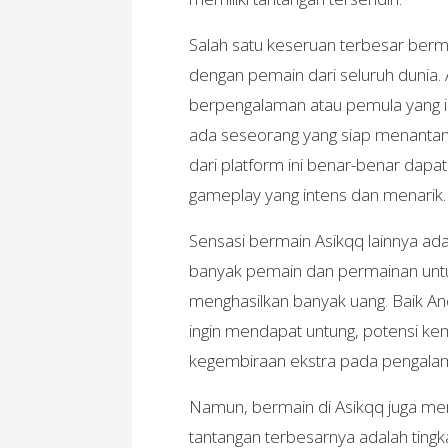
Salah satu keseruan terbesar ber
dengan pemain dari seluruh dunia.
berpengalaman atau pemula yang in
ada seseorang yang siap menantang
dari platform ini benar-benar dap
gameplay yang intens dan menarik.
Sensasi bermain Asikqq lainnya ad
banyak pemain dan permainan untuk
menghasilkan banyak uang. Baik A
ingin mendapat untung, potensi 
kegembiraan ekstra pada pengala
Namun, bermain di Asikqq juga memi
tantangan terbesarnya adalah ting