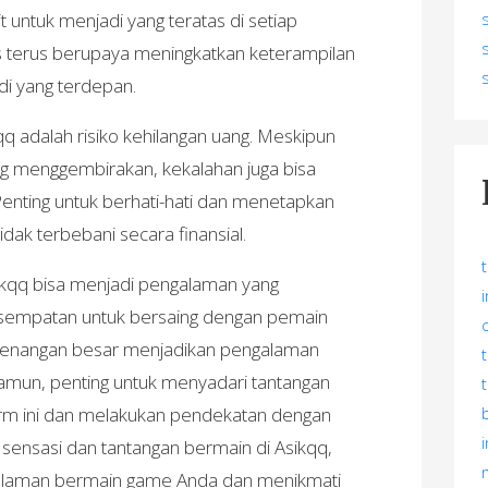
lit untuk menjadi yang teratas di setiap
us terus berupaya meningkatkan keterampilan
di yang terdepan.
q adalah risiko kehilangan uang. Meskipun
ng menggembirakan, kekalahan juga bisa
enting untuk berhati-hati dan menetapkan
tidak terbebani secara finansial.
ikqq bisa menjadi pengalaman yang
sempatan untuk bersaing dengan pemain
emenangan besar menjadikan pengalaman
mun, penting untuk menyadari tantangan
orm ini dan melakukan pendekatan dengan
sensasi dan tantangan bermain di Asikqq,
laman bermain game Anda dan menikmati