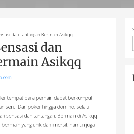
sasi dan Tantangan Bermain Asikqq
Sensasi dan
ermain Asikqq
o.com
puler tempat para pemain dapat berkumpul
n seru. Dari poker hingga domino, selalu
ri sensasi dan tantangan. Bermain di Asikqq
rmain yang unik dan imersif, namun juga