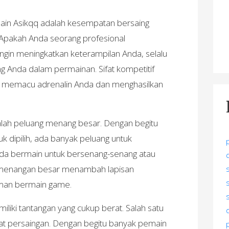
main Asikqq adalah kesempatan bersaing
 Apakah Anda seorang profesional
gin meningkatkan keterampilan Anda, selalu
 Anda dalam permainan. Sifat kompetitif
at memacu adrenalin Anda dan menghasilkan
alah peluang menang besar. Dengan begitu
 dipilih, ada banyak peluang untuk
nda bermain untuk bersenang-senang atau
kemenangan besar menambah lapisan
man bermain game.
liki tantangan yang cukup berat. Salah satu
kat persaingan. Dengan begitu banyak pemain