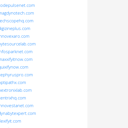
codepulsenet.com
magdynotech.com
techscopehq.com
digizineplus.com
innovexaro.com
bytesourcelab.com
infosparknet.com
maxxifyitnow.com
quixifynow.com
zephyruspro.com
optipathx.com
nextronixlab.com
zentrixhq.com
innovestanet.com
dynabytexpert.com
flexifyit.com