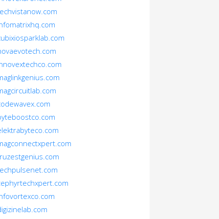
techvistanow.com
infomatrixhq.com
cubixiosparklab.com
novaevotech.com
innovextechco.com
maglinkgenius.com
magcircuitlab.com
codewavex.com
byteboostco.com
elektrabyteco.com
magconnectxpert.com
truzestgenius.com
techpulsenet.com
zephyrtechxpert.com
infovortexco.com
digizinelab.com