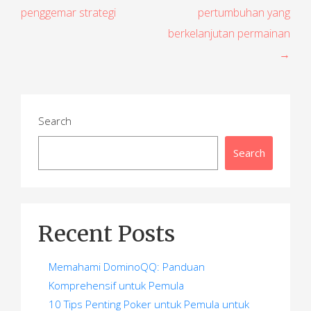
penggemar strategi
pertumbuhan yang
s
berkelanjutan permainan
t
→
n
a
Search
v
i
Search
g
a
Recent Posts
t
i
Memahami DominoQQ: Panduan
o
Komprehensif untuk Pemula
10 Tips Penting Poker untuk Pemula untuk