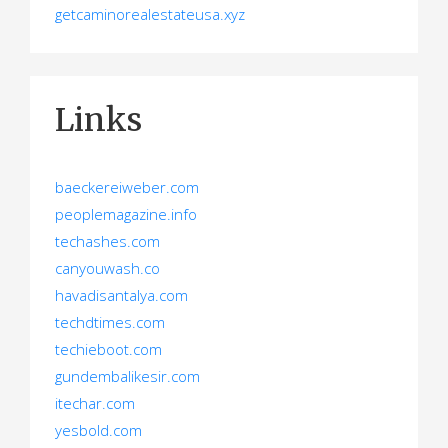
getcaminorealestateusa.xyz
Links
baeckereiweber.com
peoplemagazine.info
techashes.com
canyouwash.co
havadisantalya.com
techdtimes.com
techieboot.com
gundembalikesir.com
itechar.com
yesbold.com