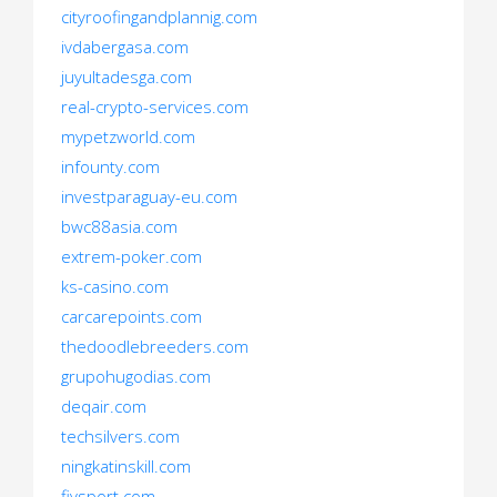
cityroofingandplannig.com
ivdabergasa.com
juyultadesga.com
real-crypto-services.com
mypetzworld.com
infounty.com
investparaguay-eu.com
bwc88asia.com
extrem-poker.com
ks-casino.com
carcarepoints.com
thedoodlebreeders.com
grupohugodias.com
deqair.com
techsilvers.com
ningkatinskill.com
fivsport.com