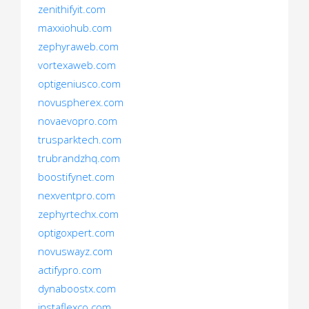
zenithifyit.com
maxxiohub.com
zephyraweb.com
vortexaweb.com
optigeniusco.com
novuspherex.com
novaevopro.com
trusparktech.com
trubrandzhq.com
boostifynet.com
nexventpro.com
zephyrtechx.com
optigoxpert.com
novuswayz.com
actifypro.com
dynaboostx.com
instaflexco.com