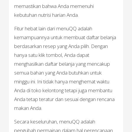
memastikan bahwa Anda memenuhi
kebutuhan nutrisi harian Anda.
Fitur hebat lain dari menuQQ adalah
kemampuannya untuk membuat daftar belanja
berdasarkan resep yang Anda pilih. Dengan
hanya satu klik tombol, Anda dapat
menghasilkan daftar belanja yang mencakup
semua bahan yang Anda butuhkan untuk
minggu ini. Ini tidak hanya menghemat waktu
Anda di toko kelontong tetapi juga membantu
Anda tetap teratur dan sesuai dengan rencana
makan Anda.
Secara keseluruhan, menuQQ adalah
pengubah permainan dalam hal perencanaan