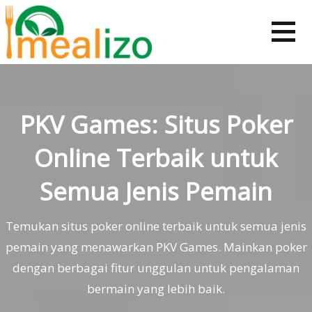
Skip
to
content
PKV Games: Situs Poker
Online Terbaik untuk
Semua Jenis Pemain
Temukan situs poker online terbaik untuk semua jenis
pemain yang menawarkan PKV Games. Mainkan poker
dengan berbagai fitur unggulan untuk pengalaman
bermain yang lebih baik.