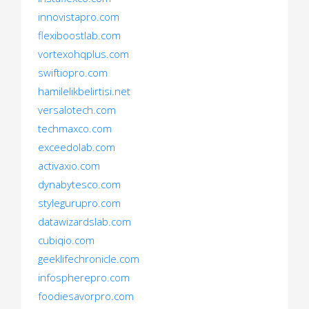
innovistapro.com
flexiboostlab.com
vortexohqplus.com
swiftiopro.com
hamilelikbelirtisi.net
versalotech.com
techmaxco.com
exceedolab.com
activaxio.com
dynabytesco.com
stylegurupro.com
datawizardslab.com
cubiqio.com
geeklifechronicle.com
infospherepro.com
foodiesavorpro.com