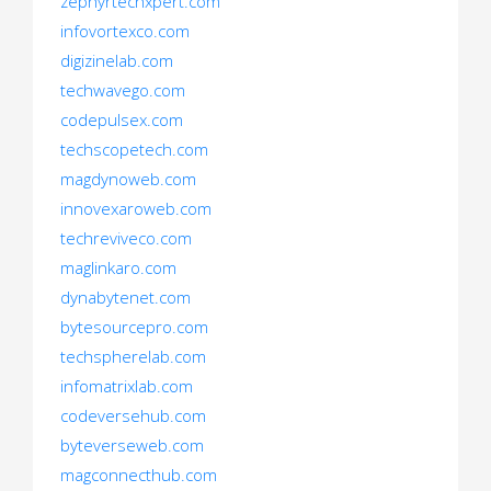
zephyrtechxpert.com
infovortexco.com
digizinelab.com
techwavego.com
codepulsex.com
techscopetech.com
magdynoweb.com
innovexaroweb.com
techreviveco.com
maglinkaro.com
dynabytenet.com
bytesourcepro.com
techspherelab.com
infomatrixlab.com
codeversehub.com
byteverseweb.com
magconnecthub.com