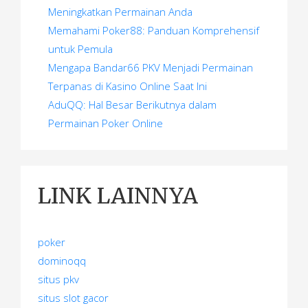
n
Meningkatkan Permainan Anda
Memahami Poker88: Panduan Komprehensif
untuk Pemula
Mengapa Bandar66 PKV Menjadi Permainan
Terpanas di Kasino Online Saat Ini
AduQQ: Hal Besar Berikutnya dalam
Permainan Poker Online
LINK LAINNYA
poker
dominoqq
situs pkv
situs slot gacor