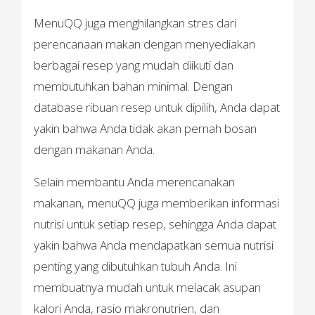
MenuQQ juga menghilangkan stres dari
perencanaan makan dengan menyediakan
berbagai resep yang mudah diikuti dan
membutuhkan bahan minimal. Dengan
database ribuan resep untuk dipilih, Anda dapat
yakin bahwa Anda tidak akan pernah bosan
dengan makanan Anda.
Selain membantu Anda merencanakan
makanan, menuQQ juga memberikan informasi
nutrisi untuk setiap resep, sehingga Anda dapat
yakin bahwa Anda mendapatkan semua nutrisi
penting yang dibutuhkan tubuh Anda. Ini
membuatnya mudah untuk melacak asupan
kalori Anda, rasio makronutrien, dan