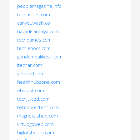
peoplemagazine.info
techashes.com
canyouwash.co
havadisantalya.com
techdtimes.com
techieboot.com
gundembalikesir.com
itechar.com
yesbold.com
healthhubzone.com
ebaraat.com
techjuiced.com
byteboosttech.com
magnexushub.com
virtuogoweb.com
biglotshours.com