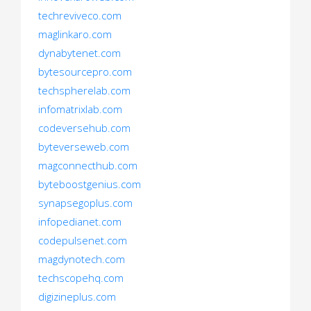
techreviveco.com
maglinkaro.com
dynabytenet.com
bytesourcepro.com
techspherelab.com
infomatrixlab.com
codeversehub.com
byteverseweb.com
magconnecthub.com
byteboostgenius.com
synapsegoplus.com
infopedianet.com
codepulsenet.com
magdynotech.com
techscopehq.com
digizineplus.com