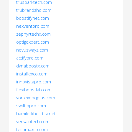
trusparktech.com
trubrandzhq.com
boostifynet.com
nexventpro.com
zephyrtechx.com
optigoxpert.com
novuswayz.com
actifypro.com
dynaboostx.com
instaflexco.com
innovistapro.com
flexiboostlab.com
vortexohqplus.com
swiftiopro.com
hamilelikbelirtisi.net
versalotech.com
techmaxco.com