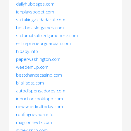
dailyhubpages.com
idnplaysbobet.com
sattakingvikidadacall.com
bestbolaslotgames.com
sattamatkafixedgamehere.com
entrepreneurguardian.com
hibaby.info
paperwashington.com
weedemup.com
bestchancecasino.com
bilalliaqat.com
autodispensadores.com
inductioncooktopp.com
newsmedicaltoday.com
roofingnevada.info
magconnectx.com
synexispro.com