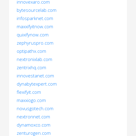
innovexaro.com
bytesourcelab.com
infosparknet.com
maxxifyitnow.com
quixifynow.com
zephyruspro.com
optipathx.com
nextronixlab.com
zentrixhq.com
innovestanet.com
dynabytexpert.com
flexifyit.com
maxxiogo.com
novusgotech.com
nextronnet.com
dynamoxco.com
zenturogen.com