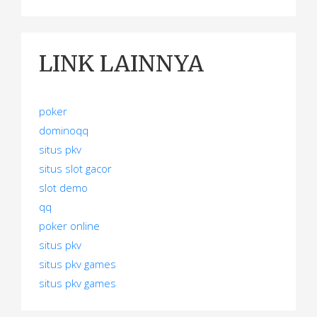
LINK LAINNYA
poker
dominoqq
situs pkv
situs slot gacor
slot demo
qq
poker online
situs pkv
situs pkv games
situs pkv games