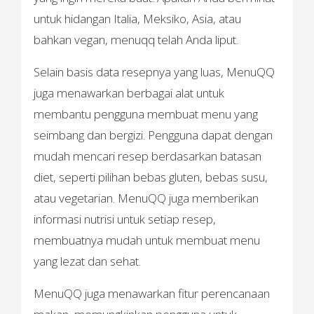
untuk hidangan Italia, Meksiko, Asia, atau
bahkan vegan, menuqq telah Anda liput.
Selain basis data resepnya yang luas, MenuQQ
juga menawarkan berbagai alat untuk
membantu pengguna membuat menu yang
seimbang dan bergizi. Pengguna dapat dengan
mudah mencari resep berdasarkan batasan
diet, seperti pilihan bebas gluten, bebas susu,
atau vegetarian. MenuQQ juga memberikan
informasi nutrisi untuk setiap resep,
membuatnya mudah untuk membuat menu
yang lezat dan sehat.
MenuQQ juga menawarkan fitur perencanaan