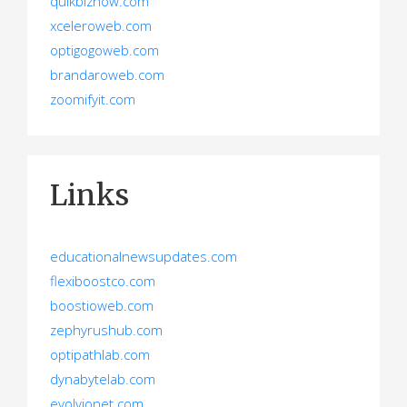
quikbiznow.com
xceleroweb.com
optigogoweb.com
brandaroweb.com
zoomifyit.com
Links
educationalnewsupdates.com
flexiboostco.com
boostioweb.com
zephyrushub.com
optipathlab.com
dynabytelab.com
evolvionet.com