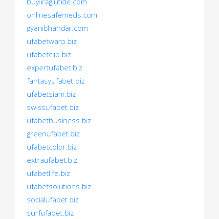
buyliraglutide.com
onlinesafemeds.com
gyanibhandar.com
ufabetwarp.biz
ufabetclip.biz
expertufabet.biz
fantasyufabet.biz
ufabetsiam.biz
swissufabet.biz
ufabetbusiness.biz
greenufabet.biz
ufabetcolor.biz
extraufabet.biz
ufabetlife.biz
ufabetsolutions.biz
socialufabet.biz
surfufabet.biz