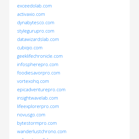
exceedolab.com
activaxio.com
dynabytesco.com
stylegurupro.com
datawizardslab.com
cubiqio.com
geeklifechronicle.com
infospherepro.com
foodiesavorpro.com
vortexohq.com
epicadventurepro.com
insightwavelab.com
lifeexplorerpro.com
novusgo.com
bytestormpro.com
wanderlustchrono.com