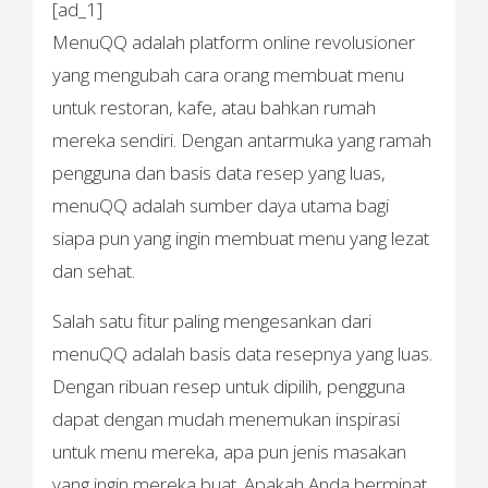
[ad_1]
MenuQQ adalah platform online revolusioner
yang mengubah cara orang membuat menu
untuk restoran, kafe, atau bahkan rumah
mereka sendiri. Dengan antarmuka yang ramah
pengguna dan basis data resep yang luas,
menuQQ adalah sumber daya utama bagi
siapa pun yang ingin membuat menu yang lezat
dan sehat.
Salah satu fitur paling mengesankan dari
menuQQ adalah basis data resepnya yang luas.
Dengan ribuan resep untuk dipilih, pengguna
dapat dengan mudah menemukan inspirasi
untuk menu mereka, apa pun jenis masakan
yang ingin mereka buat. Apakah Anda berminat