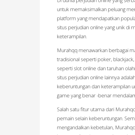
Di dunia perjudian online yang ser
untuk memaksimalkan peluang mere
platform yang mendapatkan popula
situs perjudian online yang unik 
keterampilan.
Murahqq menawarkan berbagai mac
tradisional seperti poker, blackjac
seperti slot online dan taruhan o
situs perjudian online lainnya ad
keberuntungan dan keterampilan 
game yang benar -benar mendala
Salah satu fitur utama dari Murah
pemain selain keberuntungan. Seme
mengandalkan kebetulan, Murahq