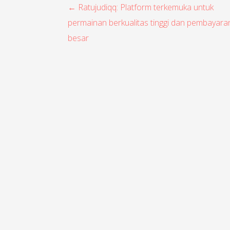
P
← Ratujudiqq: Platform terkemuka untuk
permainan berkualitas tinggi dan pembayara
o
besar
s
t
n
a
v
i
g
a
t
i