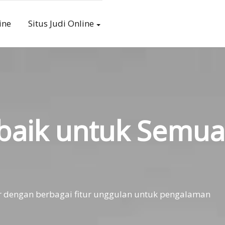
ine
Situs Judi Online
rbaik untuk Semua
r dengan berbagai fitur unggulan untuk pengalaman