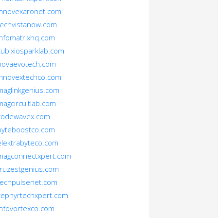
innovexaronet.com
techvistanow.com
infomatrixhq.com
cubixiosparklab.com
novaevotech.com
innovextechco.com
maglinkgenius.com
magcircuitlab.com
codewavex.com
byteboostco.com
elektrabyteco.com
magconnectxpert.com
truzestgenius.com
techpulsenet.com
zephyrtechxpert.com
infovortexco.com