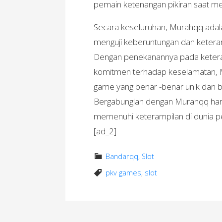
pemain ketenangan pikiran saat m
Secara keseluruhan, Murahqq adala
menguji keberuntungan dan keteram
Dengan penekanannya pada ketera
komitmen terhadap keselamatan,
game yang benar -benar unik dan
Bergabunglah dengan Murahqq hari 
memenuhi keterampilan di dunia pe
[ad_2]
Bandarqq
,
Slot
pkv games
,
slot