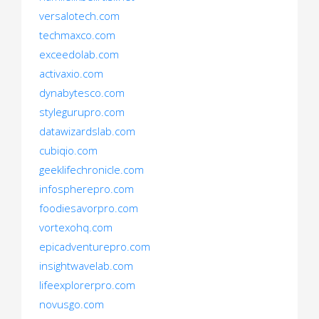
versalotech.com
techmaxco.com
exceedolab.com
activaxio.com
dynabytesco.com
stylegurupro.com
datawizardslab.com
cubiqio.com
geeklifechronicle.com
infospherepro.com
foodiesavorpro.com
vortexohq.com
epicadventurepro.com
insightwavelab.com
lifeexplorerpro.com
novusgo.com