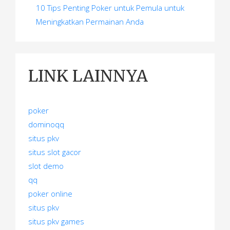
10 Tips Penting Poker untuk Pemula untuk
Meningkatkan Permainan Anda
LINK LAINNYA
poker
dominoqq
situs pkv
situs slot gacor
slot demo
qq
poker online
situs pkv
situs pkv games