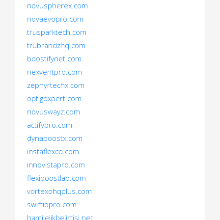
novuspherex.com
novaevopro.com
trusparktech.com
trubrandzhq.com
boostifynet.com
nexventpro.com
zephyrtechx.com
optigoxpert.com
novuswayz.com
actifypro.com
dynaboostx.com
instaflexco.com
innovistapro.com
flexiboostlab.com
vortexohqplus.com
swiftiopro.com
hamilelikbelirtisi.net