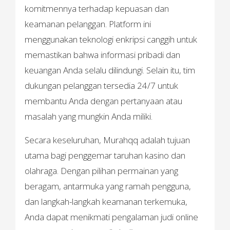
komitmennya terhadap kepuasan dan
keamanan pelanggan. Platform ini
menggunakan teknologi enkripsi canggih untuk
memastikan bahwa informasi pribadi dan
keuangan Anda selalu dilindungi. Selain itu, tim
dukungan pelanggan tersedia 24/7 untuk
membantu Anda dengan pertanyaan atau
masalah yang mungkin Anda miliki.
Secara keseluruhan, Murahqq adalah tujuan
utama bagi penggemar taruhan kasino dan
olahraga. Dengan pilihan permainan yang
beragam, antarmuka yang ramah pengguna,
dan langkah-langkah keamanan terkemuka,
Anda dapat menikmati pengalaman judi online