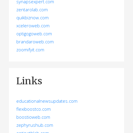
synapsexpert.com
zentarolab.com
quikbiznow.com
xceleroweb.com
optigogoweb.com
brandaroweb.com
zoomifyit.com
Links
educationalnewsupdates.com
flexiboostco.com
boostioweb.com
zephyrushub.com