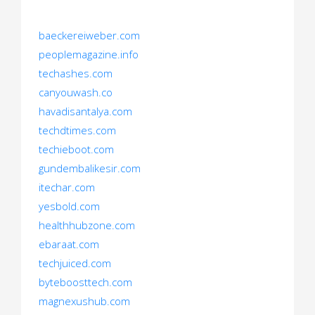
baeckereiweber.com
peoplemagazine.info
techashes.com
canyouwash.co
havadisantalya.com
techdtimes.com
techieboot.com
gundembalikesir.com
itechar.com
yesbold.com
healthhubzone.com
ebaraat.com
techjuiced.com
byteboosttech.com
magnexushub.com