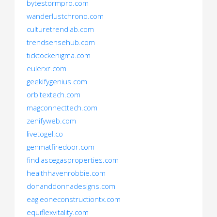
bytestormpro.com
wanderlustchrono.com
culturetrendlab.com
trendsensehub.com
ticktockenigma.com
eulerxr.com
geekifygenius.com
orbitextech.com
magconnecttech.com
zenifyweb.com
livetogel.co
genmatfiredoor.com
findlascegasproperties.com
healthhavenrobbie.com
donanddonnadesigns.com
eagleoneconstructiontx.com
equiflexvitality.com