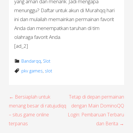
yang aman dan menarik. Jadi mengapa
menunggu? Daftar untuk akun di Murahqq hari
ini dan mulailah memainkan permainan favorit
Anda dan menempatkan taruhan di tim
olahraga favorit Anda.
[ad_2]
Bandarqq
,
Slot
pkv games
,
slot
P
← Bersiaplah untuk
Tetap di depan permainan
menang besar di ratujudiqq
dengan Main DominoQQ
o
– situs game online
Login: Pembaruan Terbaru
s
terpanas
dan Berita →
t