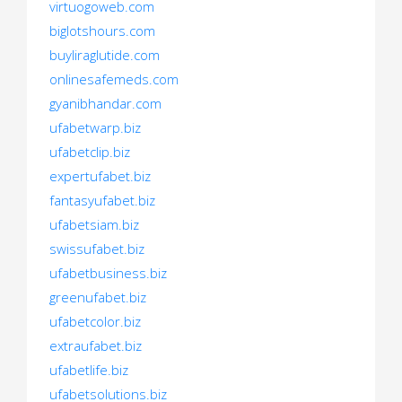
virtuogoweb.com
biglotshours.com
buyliraglutide.com
onlinesafemeds.com
gyanibhandar.com
ufabetwarp.biz
ufabetclip.biz
expertufabet.biz
fantasyufabet.biz
ufabetsiam.biz
swissufabet.biz
ufabetbusiness.biz
greenufabet.biz
ufabetcolor.biz
extraufabet.biz
ufabetlife.biz
ufabetsolutions.biz