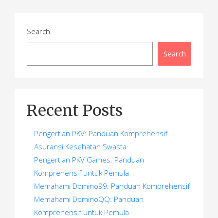
n
a
Search
v
Search
i
g
a
Recent Posts
t
Pengertian PKV: Panduan Komprehensif
i
Asuransi Kesehatan Swasta
o
Pengertian PKV Games: Panduan
Komprehensif untuk Pemula
n
Memahami Domino99: Panduan Komprehensif
Memahami DominoQQ: Panduan
Komprehensif untuk Pemula