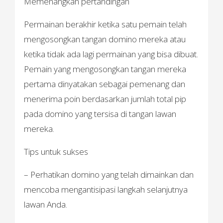
Memenangkan pertandingan
Permainan berakhir ketika satu pemain telah
mengosongkan tangan domino mereka atau
ketika tidak ada lagi permainan yang bisa dibuat.
Pemain yang mengosongkan tangan mereka
pertama dinyatakan sebagai pemenang dan
menerima poin berdasarkan jumlah total pip
pada domino yang tersisa di tangan lawan
mereka.
Tips untuk sukses
– Perhatikan domino yang telah dimainkan dan
mencoba mengantisipasi langkah selanjutnya
lawan Anda.