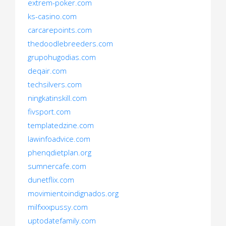
extrem-poker.com
ks-casino.com
carcarepoints.com
thedoodlebreeders.com
grupohugodias.com
deqair.com
techsilvers.com
ningkatinskill.com
fivsport.com
templatedzine.com
lawinfoadvice.com
phenqdietplan.org
sumnercafe.com
dunetflix.com
movimientoindignados.org
milfxxxpussy.com
uptodatefamily.com