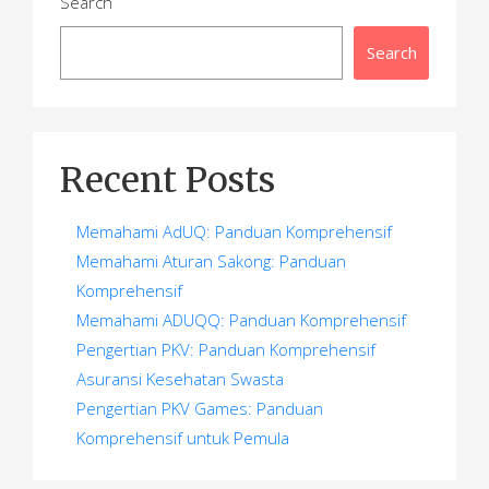
Search
v
i
Search
g
a
Recent Posts
t
i
Memahami AdUQ: Panduan Komprehensif
o
Memahami Aturan Sakong: Panduan
Komprehensif
n
Memahami ADUQQ: Panduan Komprehensif
Pengertian PKV: Panduan Komprehensif
Asuransi Kesehatan Swasta
Pengertian PKV Games: Panduan
Komprehensif untuk Pemula