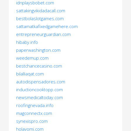
idnplaysbobet.com
sattakingvikidadacall.com
bestbolaslotgames.com
sattamatkafixedgamehere.com
entrepreneurguardian.com
hibaby.info
paperwashington.com
weedemup.com
bestchancecasino.com
bilalliaqat.com
autodispensadores.com
inductioncooktopp.com
newsmedicaltoday.com
roofingnevada.info
magconnectx.com
synexispro.com
holayomi.com