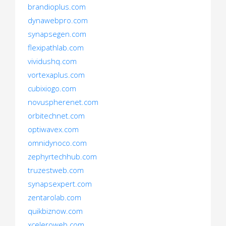
brandioplus.com
dynawebpro.com
synapsegen.com
flexipathlab.com
vividushq.com
vortexaplus.com
cubixiogo.com
novuspherenet.com
orbitechnet.com
optiwavex.com
omnidynoco.com
zephyrtechhub.com
truzestweb.com
synapsexpert.com
zentarolab.com
quikbiznow.com
xceleroweb.com