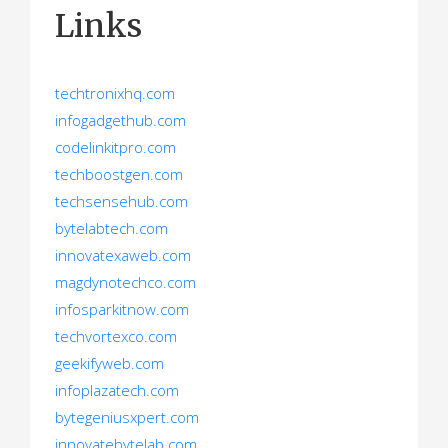
Links
techtronixhq.com
infogadgethub.com
codelinkitpro.com
techboostgen.com
techsensehub.com
bytelabtech.com
innovatexaweb.com
magdynotechco.com
infosparkitnow.com
techvortexco.com
geekifyweb.com
infoplazatech.com
bytegeniusxpert.com
innovatebytelab.com