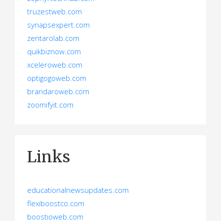
truzestweb.com
synapsexpert.com
zentarolab.com
quikbiznow.com
xceleroweb.com
optigogoweb.com
brandaroweb.com
zoomifyit.com
Links
educationalnewsupdates.com
flexiboostco.com
boostioweb.com