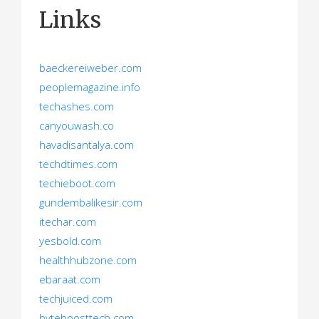
Links
baeckereiweber.com
peoplemagazine.info
techashes.com
canyouwash.co
havadisantalya.com
techdtimes.com
techieboot.com
gundembalikesir.com
itechar.com
yesbold.com
healthhubzone.com
ebaraat.com
techjuiced.com
byteboosttech.com