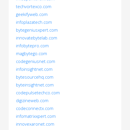
techvortexco.com
geekifyweb.com
infoplazatech.com
bytegeniusxpert.com
innovatebytelab.com
infobytepro.com
magbytego.com
codegeniusnet.com
infoinsightnet.com
bytesourcehq.com
byteinsightnet.com
codepulsetechco.com
digizineweb.com
codeconnectx.com
infomatrixxpert.com
innovexaronet.com