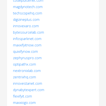
codepulsenet.com
magdynotech.com
techscopehq.com
digizineplus.com
innovexaro.com
bytesourcelab.com
infosparknet.com
maxxifyitnow.com
quixifynow.com
zephyruspro.com
optipathx.com
nextronixlab.com
zentrixhq.com
innovestanet.com
dynabytexpert.com
flexifyit.com
maxxiogo.com