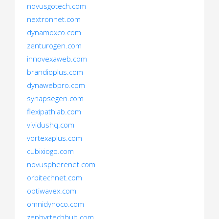
novusgotech.com
nextronnet.com
dynamoxco.com
zenturogen.com
innovexaweb.com
brandioplus.com
dynawebpro.com
synapsegen.com
flexipathlab.com
vividushq.com
vortexaplus.com
cubixiogo.com
novuspherenet.com
orbitechnet.com
optiwavex.com
omnidynoco.com
zephyrtechhub.com