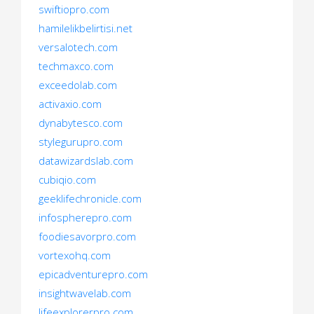
swiftiopro.com
hamilelikbelirtisi.net
versalotech.com
techmaxco.com
exceedolab.com
activaxio.com
dynabytesco.com
stylegurupro.com
datawizardslab.com
cubiqio.com
geeklifechronicle.com
infospherepro.com
foodiesavorpro.com
vortexohq.com
epicadventurepro.com
insightwavelab.com
lifeexplorerpro.com