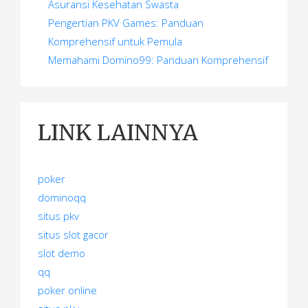
Asuransi Kesehatan Swasta
n
Pengertian PKV Games: Panduan
Komprehensif untuk Pemula
Memahami Domino99: Panduan Komprehensif
LINK LAINNYA
poker
dominoqq
situs pkv
situs slot gacor
slot demo
qq
poker online