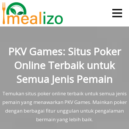
Skip
to
content
PKV Games: Situs Poker
Online Terbaik untuk
Semua Jenis Pemain
Temukan situs poker online terbaik untuk semua jenis
pemain yang menawarkan PKV Games. Mainkan poker
dengan berbagai fitur unggulan untuk pengalaman
bermain yang lebih baik.