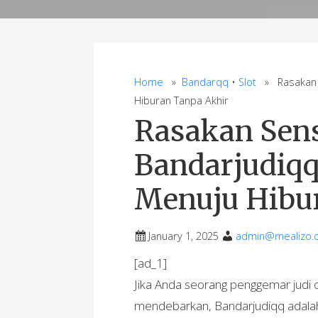
Home
»
Bandarqq
•
Slot
» Rasakan S
Hiburan Tanpa Akhir
Rasakan Sen
Bandarjudiqq
Menuju Hibu
January 1, 2025
admin@mealizo.
[ad_1]
Jika Anda seorang penggemar judi
mendebarkan, Bandarjudiqq adalah 