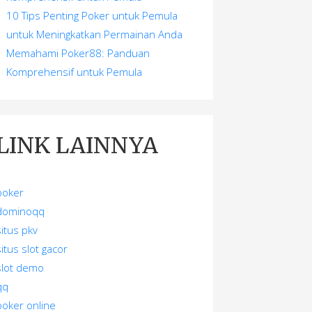
10 Tips Penting Poker untuk Pemula
untuk Meningkatkan Permainan Anda
Memahami Poker88: Panduan
Komprehensif untuk Pemula
LINK LAINNYA
poker
dominoqq
situs pkv
situs slot gacor
slot demo
qq
poker online