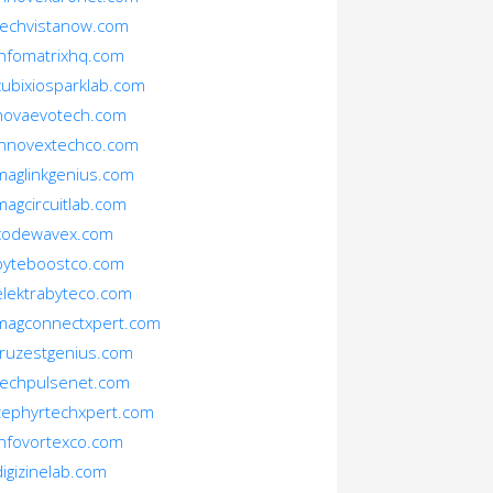
techvistanow.com
infomatrixhq.com
cubixiosparklab.com
novaevotech.com
innovextechco.com
maglinkgenius.com
magcircuitlab.com
codewavex.com
byteboostco.com
elektrabyteco.com
magconnectxpert.com
truzestgenius.com
techpulsenet.com
zephyrtechxpert.com
infovortexco.com
digizinelab.com