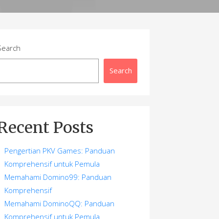
Search
Search
Recent Posts
Pengertian PKV Games: Panduan
Komprehensif untuk Pemula
Memahami Domino99: Panduan
Komprehensif
Memahami DominoQQ: Panduan
Komprehensif untuk Pemula