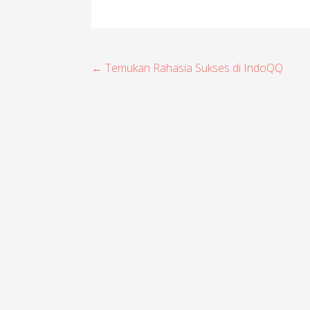
P
← Temukan Rahasia Sukses di IndoQQ
o
s
t
n
a
v
i
g
a