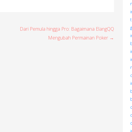
Dari Pemula hingga Pro: Bagaimana ElangQQ
Mengubah Permainan Poker →