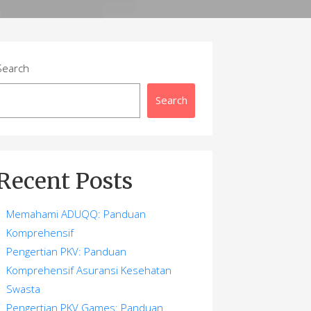
Search
Search
Recent Posts
Memahami ADUQQ: Panduan
Komprehensif
Pengertian PKV: Panduan
Komprehensif Asuransi Kesehatan
Swasta
Pengertian PKV Games: Panduan