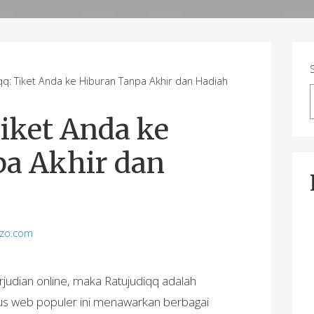
: Tiket Anda ke Hiburan Tanpa Akhir dan Hadiah
Tiket Anda ke
a Akhir dan
r
zo.com
udian online, maka Ratujudiqq adalah
itus web populer ini menawarkan berbagai