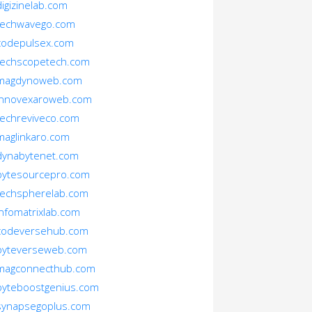
digizinelab.com
techwavego.com
codepulsex.com
techscopetech.com
magdynoweb.com
innovexaroweb.com
techreviveco.com
maglinkaro.com
dynabytenet.com
bytesourcepro.com
techspherelab.com
infomatrixlab.com
codeversehub.com
byteverseweb.com
magconnecthub.com
byteboostgenius.com
synapsegoplus.com