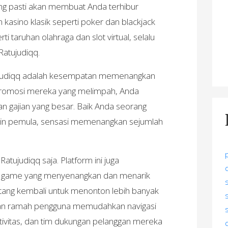
ng pasti akan membuat Anda terhibur
kasino klasik seperti poker dan blackjack
i taruhan olahraga dan slot virtual, selalu
Ratujudiqq.
atujudiqq adalah kesempatan memenangkan
promosi mereka yang melimpah, Anda
n gajian yang besar. Baik Anda seorang
in pemula, sensasi memenangkan sejumlah
tujudiqq saja. Platform ini juga
 game yang menyenangkan dan menarik
ang kembali untuk menonton lebih banyak
 dan ramah pengguna memudahkan navigasi
tivitas, dan tim dukungan pelanggan mereka