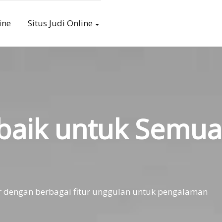
ine
Situs Judi Online
rbaik untuk Semua
r dengan berbagai fitur unggulan untuk pengalaman