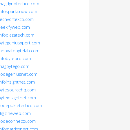
magdynotechco.com
infosparkitnow.com
techvortexco.com
geekifyweb.com
infoplazatech.com
bytegeniusxpert.com
innovatebytelab.com
infobytepro.com
magbytego.com
codegeniusnet.com
infoinsightnet.com
bytesourcehq.com
byteinsightnet.com
codepulsetechco.com
digizineweb.com
codeconnectx.com
infomatrixxpert.com