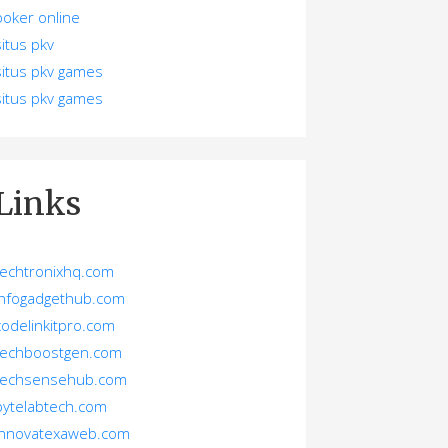
poker online
situs pkv
situs pkv games
situs pkv games
Links
techtronixhq.com
infogadgethub.com
codelinkitpro.com
techboostgen.com
techsensehub.com
bytelabtech.com
innovatexaweb.com