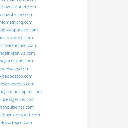
innovexaronet.com
techvistanow.com
infomatrixhq.com
cubixiosparklab.com
novaevotech.com
innovextechco.com
maglinkgenius.com
magcircuitlab.com
codewavex.com
byteboostco.com
elektrabyteco.com
magconnectxpert.com
truzestgenius.com
techpulsenet.com
zephyrtechxpert.com
infovortexco.com