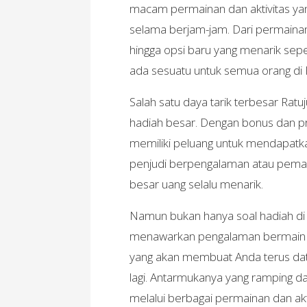
macam permainan dan aktivitas ya
selama berjam-jam. Dari permainan 
hingga opsi baru yang menarik sepert
ada sesuatu untuk semua orang di 
Salah satu daya tarik terbesar R
hadiah besar. Dengan bonus dan 
memiliki peluang untuk mendapatka
penjudi berpengalaman atau pema
besar uang selalu menarik.
Namun bukan hanya soal hadiah di Ra
menawarkan pengalaman bermain
yang akan membuat Anda terus dat
lagi. Antarmukanya yang ramping
melalui berbagai permainan dan ak