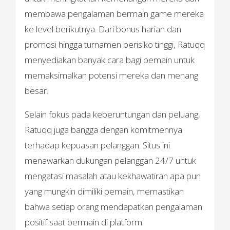
membawa pengalaman bermain game mereka
ke level berikutnya. Dari bonus harian dan
promosi hingga turnamen berisiko tinggi, Ratuqq
menyediakan banyak cara bagi pemain untuk
memaksimalkan potensi mereka dan menang
besar.
Selain fokus pada keberuntungan dan peluang,
Ratuqq juga bangga dengan komitmennya
terhadap kepuasan pelanggan. Situs ini
menawarkan dukungan pelanggan 24/7 untuk
mengatasi masalah atau kekhawatiran apa pun
yang mungkin dimiliki pemain, memastikan
bahwa setiap orang mendapatkan pengalaman
positif saat bermain di platform.