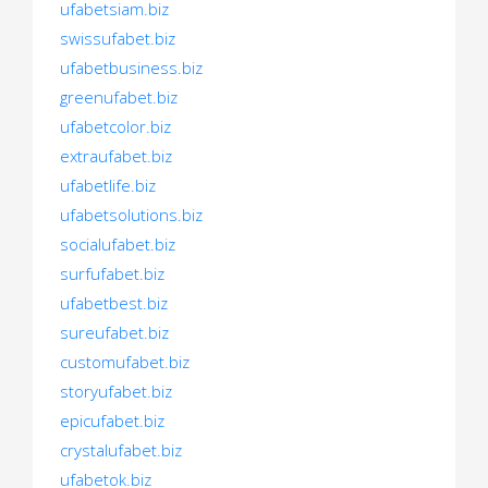
ufabetsiam.biz
swissufabet.biz
ufabetbusiness.biz
greenufabet.biz
ufabetcolor.biz
extraufabet.biz
ufabetlife.biz
ufabetsolutions.biz
socialufabet.biz
surfufabet.biz
ufabetbest.biz
sureufabet.biz
customufabet.biz
storyufabet.biz
epicufabet.biz
crystalufabet.biz
ufabetok.biz