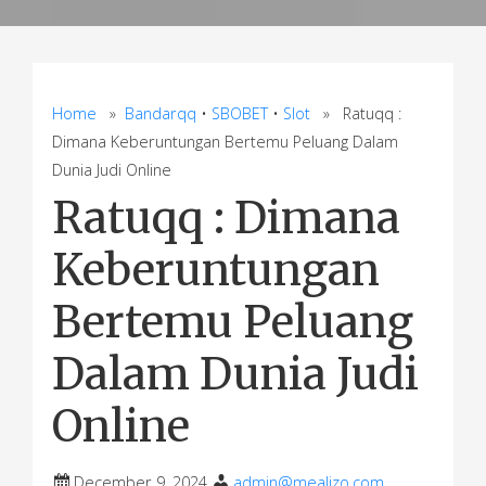
Home
»
Bandarqq
•
SBOBET
•
Slot
» Ratuqq :
Dimana Keberuntungan Bertemu Peluang Dalam
Dunia Judi Online
Ratuqq : Dimana
Keberuntungan
Bertemu Peluang
Dalam Dunia Judi
Online
December 9, 2024
admin@mealizo.com