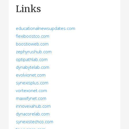
Links
educationalnewsupdates.com
flexiboostco.com
boostioweb.com
zephyrushub.com
optipathlab.com
dynabytelab.com
evolvionet.com
synexisplus.com
vortexonet.com
maxxifynet.com
innovexahub.com
dynacorelab.com
synexistechco.com