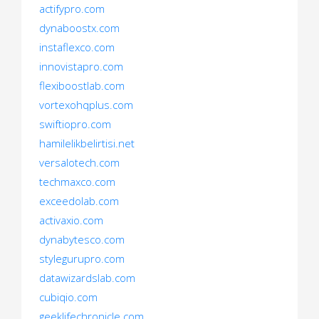
actifypro.com
dynaboostx.com
instaflexco.com
innovistapro.com
flexiboostlab.com
vortexohqplus.com
swiftiopro.com
hamilelikbelirtisi.net
versalotech.com
techmaxco.com
exceedolab.com
activaxio.com
dynabytesco.com
stylegurupro.com
datawizardslab.com
cubiqio.com
geeklifechronicle.com