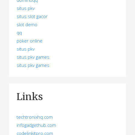
situs pkv
situs slot gacor
slot demo
qq
poker online
situs pkv
situs pkv games
situs pkv games
Links
techtronixhq.com
infogadgethub.com
codelinkitpro.com