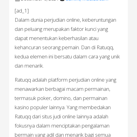
[ad_1]
Dalam dunia perjudian online, keberuntungan
dan peluang merupakan faktor kunci yang
dapat menentukan keberhasilan atau
kehancuran seorang pemain. Dan di Ratuqq,
kedua elemen ini bersatu dalam cara yang unik
dan menarik.
Ratuqq adalah platform perjudian online yang
menawarkan berbagai macam permainan,
termasuk poker, domino, dan permainan
kasino populer lainnya. Yang membedakan
Ratuqq dari situs judi online lainnya adalah
fokusnya dalam menciptakan pengalaman
bermain yang adil dan menarik bagi semua