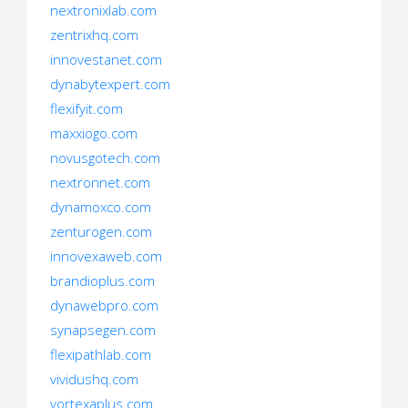
nextronixlab.com
zentrixhq.com
innovestanet.com
dynabytexpert.com
flexifyit.com
maxxiogo.com
novusgotech.com
nextronnet.com
dynamoxco.com
zenturogen.com
innovexaweb.com
brandioplus.com
dynawebpro.com
synapsegen.com
flexipathlab.com
vividushq.com
vortexaplus.com