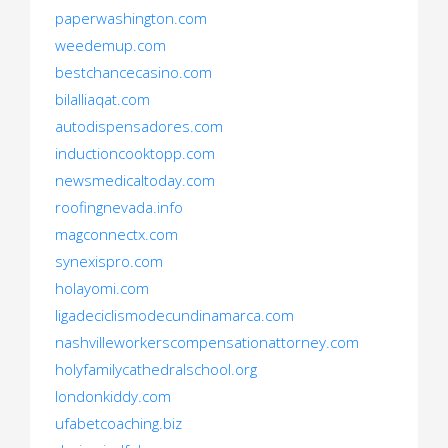
paperwashington.com
weedemup.com
bestchancecasino.com
bilalliaqat.com
autodispensadores.com
inductioncooktopp.com
newsmedicaltoday.com
roofingnevada.info
magconnectx.com
synexispro.com
holayomi.com
ligadeciclismodecundinamarca.com
nashvilleworkerscompensationattorney.com
holyfamilycathedralschool.org
londonkiddy.com
ufabetcoaching.biz