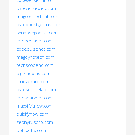
codeversehub.com
byteverseweb.com
magconnecthub.com
byteboostgenius.com
synapsegoplus.com
infopedianet.com
codepulsenet.com
magdynotech.com
techscopehq.com
digizineplus.com
innovexaro.com
bytesourcelab.com
infosparknet.com
maxxifyitnow.com
quixifynow.com
zephyruspro.com
optipathx.com