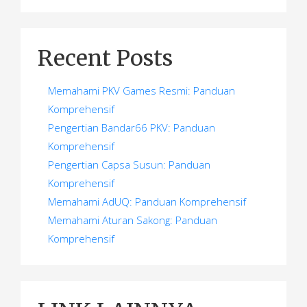
i
g
Recent Posts
a
Memahami PKV Games Resmi: Panduan
t
Komprehensif
i
Pengertian Bandar66 PKV: Panduan
Komprehensif
o
Pengertian Capsa Susun: Panduan
n
Komprehensif
Memahami AdUQ: Panduan Komprehensif
Memahami Aturan Sakong: Panduan
Komprehensif