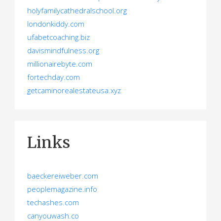
holyfamilycathedralschool.org
londonkiddy.com
ufabetcoaching.biz
davismindfulness.org
millionairebyte.com
fortechday.com
getcaminorealestateusa.xyz
Links
baeckereiweber.com
peoplemagazine.info
techashes.com
canyouwash.co