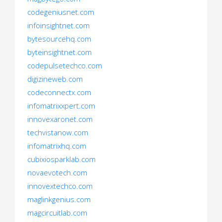
codegeniusnet.com
infoinsightnet.com
bytesourcehq.com
byteinsightnet.com
codepulsetechco.com
digizineweb.com
codeconnectx.com
infomatrixxpert.com
innovexaronet.com
techvistanow.com
infomatrixhq.com
cubixiosparklab.com
novaevotech.com
innovextechco.com
maglinkgenius.com
magcircuitlab.com