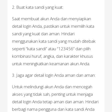
2. Buat kata sandi yang kuat:
Saat membuat akun Anda dan menyiapkan
detail login Anda, pastikan untuk memilih kata
sandi yang kuat dan aman. Hindari
menggunakan kata sandi yang mudah ditebak
seperti “kata sandi” atau “123456” dan pilih
kombinasi huruf, angka, dan karakter khusus
untuk meningkatkan keamanan akun Anda.
3. Jaga agar detail login Anda aman dan aman:
Untuk melindungi akun Anda dan mencegah
akses yang tidak sah, penting untuk menjaga
detail login Anda tetap aman dan aman. Hindari
berbagi nama pengguna dan kata sandi Anda