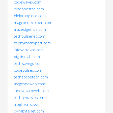
codewavex.com
byteboostco.com
elektrabyteco.com
magconnectxpert.com
truzestgenius.com
techpulsenet.com
zephyrtechxpert.com
infovortexco.com
digizinelab.com
techwavego.com
codepulsex.com
techscopetech.com
magdynoweb.com
innovexaroweb.com
techreviveco.com
maglinkaro.com
dynabytenet.com