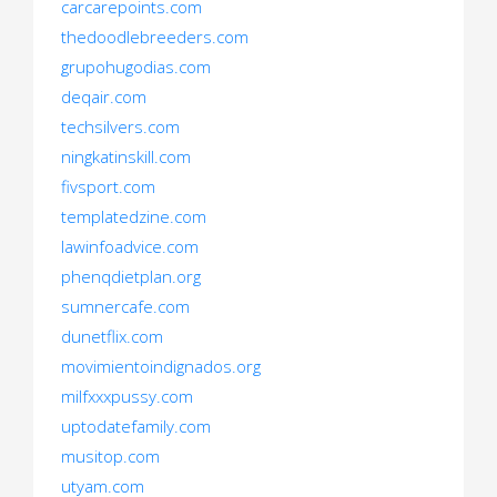
carcarepoints.com
thedoodlebreeders.com
grupohugodias.com
deqair.com
techsilvers.com
ningkatinskill.com
fivsport.com
templatedzine.com
lawinfoadvice.com
phenqdietplan.org
sumnercafe.com
dunetflix.com
movimientoindignados.org
milfxxxpussy.com
uptodatefamily.com
musitop.com
utyam.com