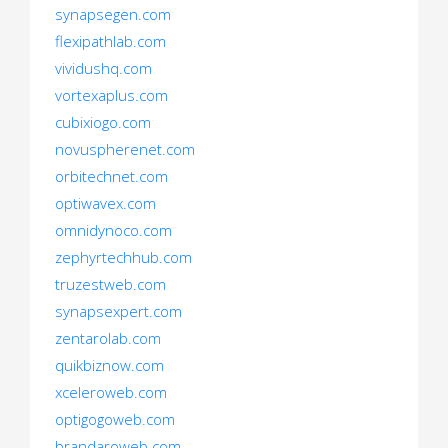
synapsegen.com
flexipathlab.com
vividushq.com
vortexaplus.com
cubixiogo.com
novuspherenet.com
orbitechnet.com
optiwavex.com
omnidynoco.com
zephyrtechhub.com
truzestweb.com
synapsexpert.com
zentarolab.com
quikbiznow.com
xceleroweb.com
optigogoweb.com
brandaroweb.com