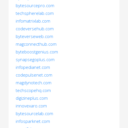
bytesourcepro.com
techspherelab.com
infomatrixlab.com
codeversehub.com
byteverseweb.com
magconnecthub.com
byteboostgenius.com
synapsegoplus.com
infopedianet.com
codepulsenet.com
magdynotech.com
techscopehq.com
digizineplus.com
innovexaro.com
bytesourcelab.com
infosparknet.com