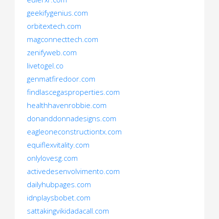
geekifygenius.com
orbitextech.com
magconnecttech.com
zenifyweb.com
livetogel.co
genmatfiredoor.com
findlascegasproperties.com
healthhavenrobbie.com
donanddonnadesigns.com
eagleoneconstructiontx.com
equiflexvitality.com
onlylovesg.com
activedesenvolvimento.com
dailyhubpages.com
idnplaysbobet.com
sattakingvikidadacall.com