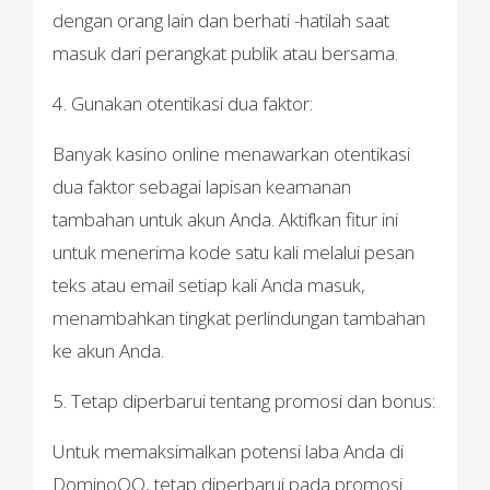
dengan orang lain dan berhati -hatilah saat
masuk dari perangkat publik atau bersama.
4. Gunakan otentikasi dua faktor:
Banyak kasino online menawarkan otentikasi
dua faktor sebagai lapisan keamanan
tambahan untuk akun Anda. Aktifkan fitur ini
untuk menerima kode satu kali melalui pesan
teks atau email setiap kali Anda masuk,
menambahkan tingkat perlindungan tambahan
ke akun Anda.
5. Tetap diperbarui tentang promosi dan bonus:
Untuk memaksimalkan potensi laba Anda di
DominoQQ, tetap diperbarui pada promosi