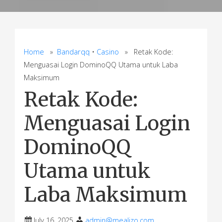
Home
»
Bandarqq
•
Casino
» Retak Kode:
Menguasai Login DominoQQ Utama untuk Laba
Maksimum
Retak Kode:
Menguasai Login
DominoQQ
Utama untuk
Laba Maksimum
July 16, 2025
admin@mealizo.com