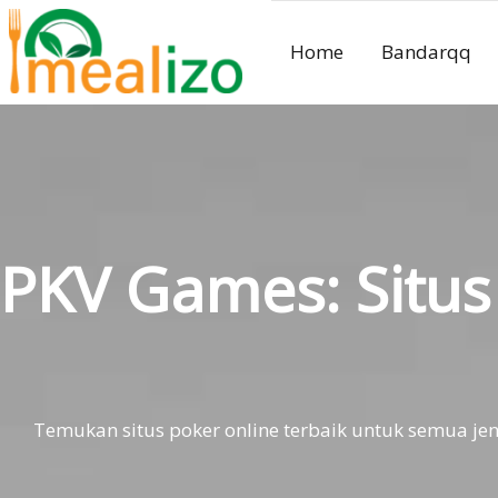
Skip
to
Home
Bandarqq
content
PKV Games: Situs
Temukan situs poker online terbaik untuk semua j