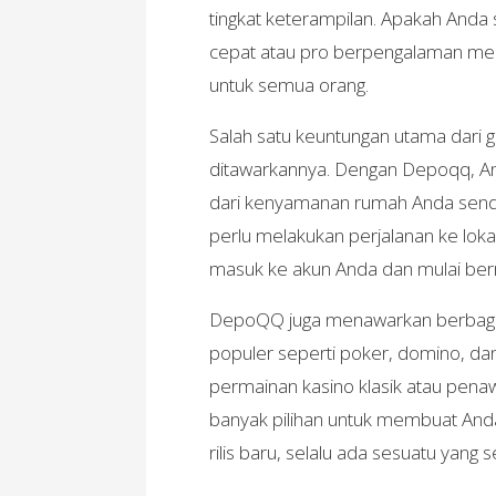
tingkat keterampilan. Apakah Anda
cepat atau pro berpengalaman men
untuk semua orang.
Salah satu keuntungan utama dari
ditawarkannya. Dengan Depoqq, A
dari kenyamanan rumah Anda sendiri
perlu melakukan perjalanan ke loka
masuk ke akun Anda dan mulai be
DepoQQ juga menawarkan berbagai 
populer seperti poker, domino, dan
permainan kasino klasik atau pe
banyak pilihan untuk membuat Anda
rilis baru, selalu ada sesuatu yang