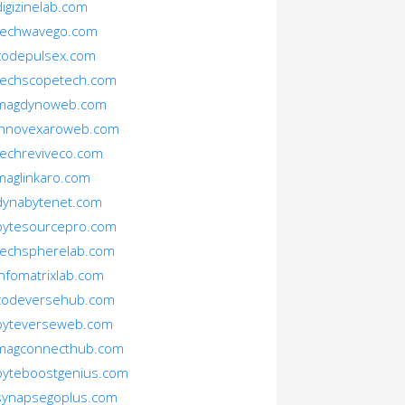
digizinelab.com
techwavego.com
codepulsex.com
techscopetech.com
magdynoweb.com
innovexaroweb.com
techreviveco.com
maglinkaro.com
dynabytenet.com
bytesourcepro.com
techspherelab.com
infomatrixlab.com
codeversehub.com
byteverseweb.com
magconnecthub.com
byteboostgenius.com
synapsegoplus.com