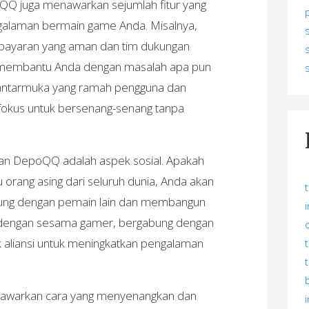
oQQ juga menawarkan sejumlah fitur yang
galaman bermain game Anda. Misalnya,
mbayaran yang aman dan tim dukungan
k membantu Anda dengan masalah apa pun
n antarmuka yang ramah pengguna dan
fokus untuk bersenang-senang tanpa
gan DepoQQ adalah aspek sosial. Apakah
rang asing dari seluruh dunia, Anda akan
bung dengan pemain lain dan membangun
 dengan sesama gamer, bergabung dengan
aliansi untuk meningkatkan pengalaman
awarkan cara yang menyenangkan dan