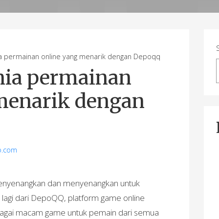
permainan online yang menarik dengan Depoqq
ia permainan
menarik dengan
o.com
menyenangkan dan menyenangkan untuk
 lagi dari DepoQQ, platform game online
agai macam game untuk pemain dari semua