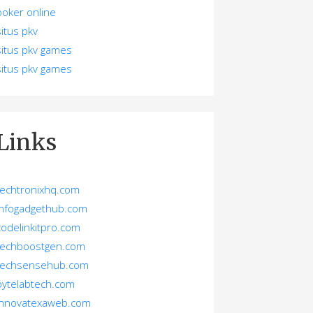
poker online
situs pkv
situs pkv games
situs pkv games
Links
techtronixhq.com
infogadgethub.com
codelinkitpro.com
techboostgen.com
techsensehub.com
bytelabtech.com
innovatexaweb.com