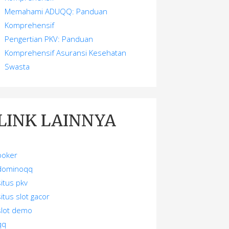
Memahami ADUQQ: Panduan
Komprehensif
Pengertian PKV: Panduan
Komprehensif Asuransi Kesehatan
Swasta
LINK LAINNYA
poker
dominoqq
situs pkv
situs slot gacor
slot demo
qq