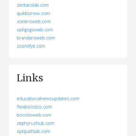
zentarolab.com
quikbiznow.com
xceleroweb.com
optigogoweb.com
brandaroweb.com
zoomifyit.com
Links
educationalnewsupdates.com
flexiboostco.com
boostioweb.com
zephyrushub.com
optipathlab.com