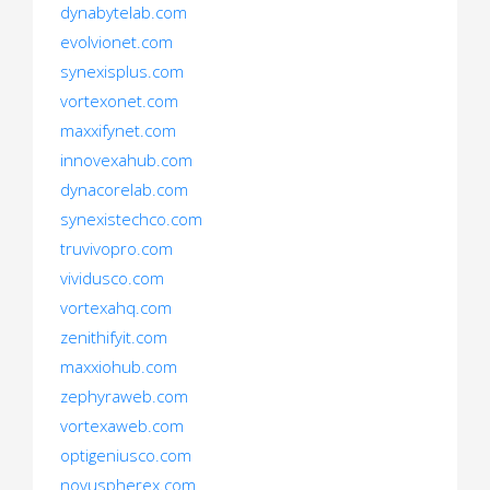
dynabytelab.com
evolvionet.com
synexisplus.com
vortexonet.com
maxxifynet.com
innovexahub.com
dynacorelab.com
synexistechco.com
truvivopro.com
vividusco.com
vortexahq.com
zenithifyit.com
maxxiohub.com
zephyraweb.com
vortexaweb.com
optigeniusco.com
novuspherex.com