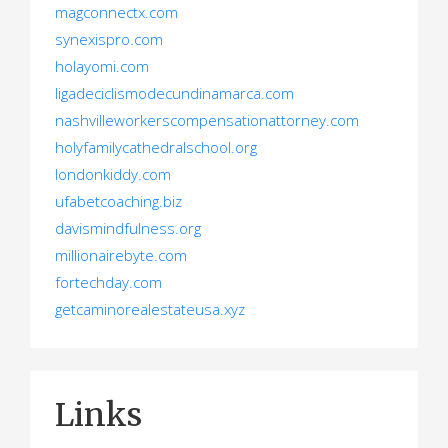
magconnectx.com
synexispro.com
holayomi.com
ligadeciclismodecundinamarca.com
nashvilleworkerscompensationattorney.com
holyfamilycathedralschool.org
londonkiddy.com
ufabetcoaching.biz
davismindfulness.org
millionairebyte.com
fortechday.com
getcaminorealestateusa.xyz
Links