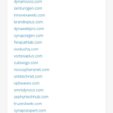
dynamoxco.com
zenturogen.com
innovexaweb.com
brandioplus.com
dynawebpro.com
synapsegen.com
flexipathlab.com
vividushq.com
vortexaplus.com
cubixiogo.com
novuspherenet.com
orbitechnet.com
optiwavex.com
omnidynoco.com
zephyrtechhub.com
truzestweb.com
synapsexpert.com