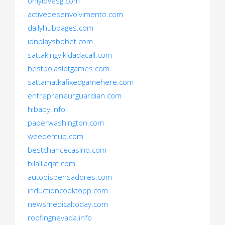
onlylovesg.com
activedesenvolvimento.com
dailyhubpages.com
idnplaysbobet.com
sattakingvikidadacall.com
bestbolaslotgames.com
sattamatkafixedgamehere.com
entrepreneurguardian.com
hibaby.info
paperwashington.com
weedemup.com
bestchancecasino.com
bilalliaqat.com
autodispensadores.com
inductioncooktopp.com
newsmedicaltoday.com
roofingnevada.info