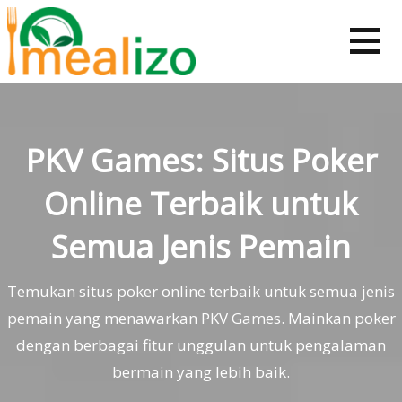
Skip
to
content
PKV Games: Situs Poker
Online Terbaik untuk
Semua Jenis Pemain
Temukan situs poker online terbaik untuk semua jenis
pemain yang menawarkan PKV Games. Mainkan poker
dengan berbagai fitur unggulan untuk pengalaman
bermain yang lebih baik.