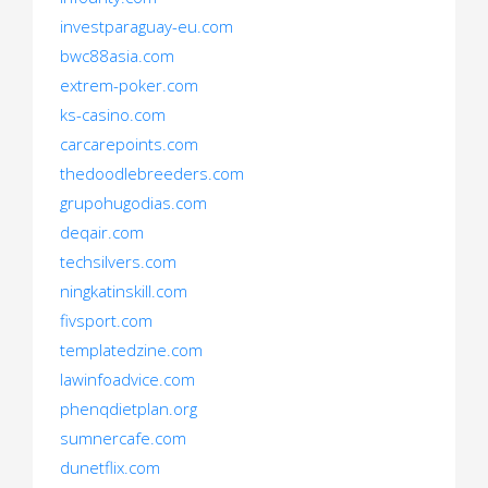
investparaguay-eu.com
bwc88asia.com
extrem-poker.com
ks-casino.com
carcarepoints.com
thedoodlebreeders.com
grupohugodias.com
deqair.com
techsilvers.com
ningkatinskill.com
fivsport.com
templatedzine.com
lawinfoadvice.com
phenqdietplan.org
sumnercafe.com
dunetflix.com