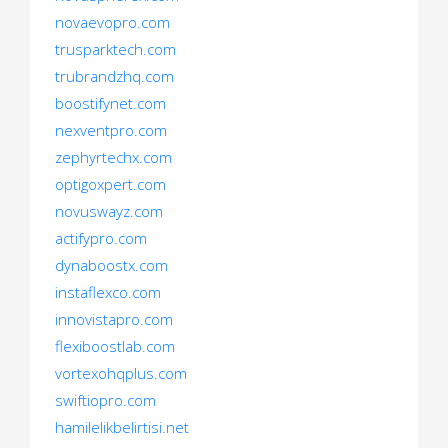
novaevopro.com
trusparktech.com
trubrandzhq.com
boostifynet.com
nexventpro.com
zephyrtechx.com
optigoxpert.com
novuswayz.com
actifypro.com
dynaboostx.com
instaflexco.com
innovistapro.com
flexiboostlab.com
vortexohqplus.com
swiftiopro.com
hamilelikbelirtisi.net