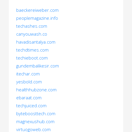
baeckereiweber.com
peoplemagazine.info
techashes.com
canyouwash.co
havadisantalya.com
techdtimes.com
techieboot.com
gundembalikesir.com
itechar.com
yesbold.com
healthhubzone.com
ebaraat.com
techjuiced.com
byteboosttech.com
magnexushub.com
virtuogoweb.com