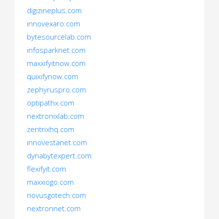
digizineplus.com
innovexaro.com
bytesourcelab.com
infosparknet.com
maxxifyitnow.com
quixifynow.com
zephyruspro.com
optipathx.com
nextronixlab.com
zentrixhq.com
innovestanet.com
dynabytexpert.com
flexifyit.com
maxxiogo.com
novusgotech.com
nextronnet.com