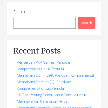
t
n
Search
a
Search
v
i
g
Recent Posts
a
Pengertian PKV Games: Panduan
t
Komprehensif untuk Pemula
i
Memahami Domino99: Panduan Komprehensif
Memahami DominoQQ: Panduan
o
Komprehensif untuk Pemula
n
10 Tips Penting Poker untuk Pemula untuk
Meningkatkan Permainan Anda
Memahami Poker88: Panduan Komprehensif