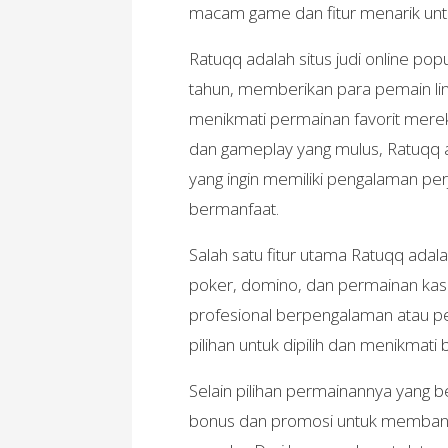
macam game dan fitur menarik untu
Ratuqq adalah situs judi online po
tahun, memberikan para pemain l
menikmati permainan favorit mer
dan gameplay yang mulus, Ratuqq 
yang ingin memiliki pengalaman pe
bermanfaat.
Salah satu fitur utama Ratuqq adal
poker, domino, dan permainan kasi
profesional berpengalaman atau 
pilihan untuk dipilih dan menikmati
Selain pilihan permainannya yang
bonus dan promosi untuk memba