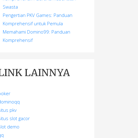
Swasta
Pengertian PKV Games: Panduan
Komprehensif untuk Pemula
Memahami Domino99: Panduan
Komprehensif
LINK LAINNYA
poker
dominoqq
situs pkv
situs slot gacor
slot demo
qq