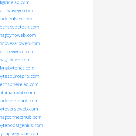
digizinelab.com
techwavego.com
codepulsex.com
techscopetech.com
magdynoweb.com
innovexaroweb.com
techreviveco.com
maglinkaro.com
dynabytenet.com
bytesourcepro.com
techspherelab.com
infomatrixlab.com
codeversehub.com
byteverseweb.com
magconnecthub.com
byteboostgenius.com
synapsegoplus.com