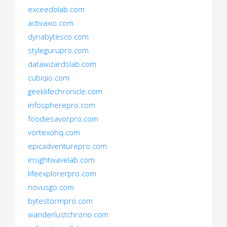
exceedolab.com
activaxio.com
dynabytesco.com
stylegurupro.com
datawizardslab.com
cubiqio.com
geeklifechronicle.com
infospherepro.com
foodiesavorpro.com
vortexohq.com
epicadventurepro.com
insightwavelab.com
lifeexplorerpro.com
novusgo.com
bytestormpro.com
wanderlustchrono.com