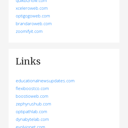
quikbiznow.com
xceleroweb.com
optigogoweb.com
brandaroweb.com
zoomifyit.com
Links
educationalnewsupdates.com
flexiboostco.com
boostioweb.com
zephyrushub.com
optipathlab.com
dynabytelab.com
evolvionet.com