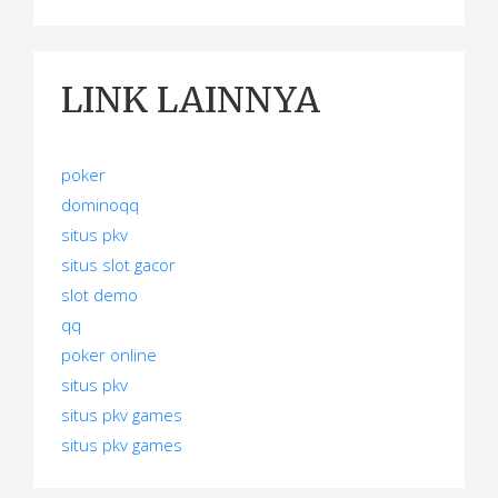
LINK LAINNYA
poker
dominoqq
situs pkv
situs slot gacor
slot demo
qq
poker online
situs pkv
situs pkv games
situs pkv games