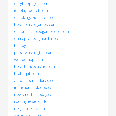
dailyhubpages.com
idnplaysbobet.com
sattakingvikidadacall.com
bestbolaslotgames.com
sattamatkafixedgamehere.com
entrepreneurguardian.com
hibaby.info
paperwashington.com
weedemup.com
bestchancecasino.com
bilalliaqat.com
autodispensadores.com
inductioncooktopp.com
newsmedicaltoday.com
roofingnevada.info
magconnectx.com
synexispro.com