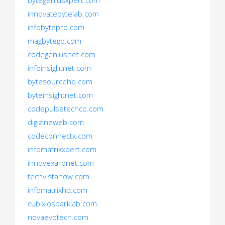
bytegeniusxpert.com
innovatebytelab.com
infobytepro.com
magbytego.com
codegeniusnet.com
infoinsightnet.com
bytesourcehq.com
byteinsightnet.com
codepulsetechco.com
digizineweb.com
codeconnectx.com
infomatrixxpert.com
innovexaronet.com
techvistanow.com
infomatrixhq.com
cubixiosparklab.com
novaevotech.com