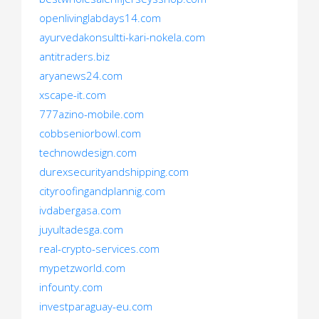
openlivinglabdays14.com
ayurvedakonsultti-kari-nokela.com
antitraders.biz
aryanews24.com
xscape-it.com
777azino-mobile.com
cobbseniorbowl.com
technowdesign.com
durexsecurityandshipping.com
cityroofingandplannig.com
ivdabergasa.com
juyultadesga.com
real-crypto-services.com
mypetzworld.com
infounty.com
investparaguay-eu.com