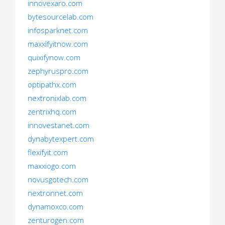
innovexaro.com
bytesourcelab.com
infosparknet.com
maxxifyitnow.com
quixifynow.com
zephyruspro.com
optipathx.com
nextronixlab.com
zentrixhq.com
innovestanet.com
dynabytexpert.com
flexifyit.com
maxxiogo.com
novusgotech.com
nextronnet.com
dynamoxco.com
zenturogen.com