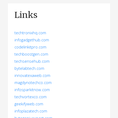
Links
techtronixhq.com
infogadgethub.com
codelinkitpro.com
techboostgen.com
techsensehub.com
bytelabtech.com
innovatexaweb.com
magdynotechco.com
infosparkitnow.com
techvortexco.com
geekifyweb.com
infoplazatech.com