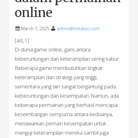
online
March 1, 2025
admin@mealizo.com
[ad_1]
Di dunia game online, garis antara
keberuntungan dan keterampilan sering kabur.
Beberapa game membutuhkan tingkat
keterampilan dan strategi yang tinggi,
sementara yang lain sangat bergantung pada
keberuntungan dan kesempatan. Namun, ada
beberapa permainan yang berhasil mencapai
keseimbangan sempurna antara keduanya,
menawarkan pemain kesempatan untuk
menguji keterampilan mereka sambil juga