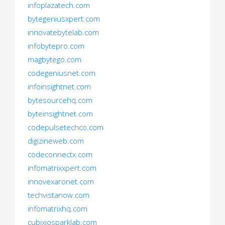
infoplazatech.com
bytegeniusxpert.com
innovatebytelab.com
infobytepro.com
magbytego.com
codegeniusnet.com
infoinsightnet.com
bytesourcehq.com
byteinsightnet.com
codepulsetechco.com
digizineweb.com
codeconnectx.com
infomatrixxpert.com
innovexaronet.com
techvistanow.com
infomatrixhq.com
cubixiosparklab.com