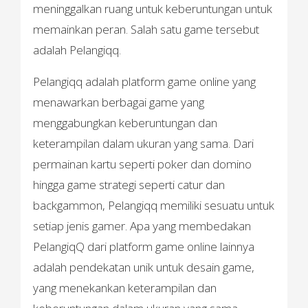
meninggalkan ruang untuk keberuntungan untuk
memainkan peran. Salah satu game tersebut
adalah Pelangiqq.
Pelangiqq adalah platform game online yang
menawarkan berbagai game yang
menggabungkan keberuntungan dan
keterampilan dalam ukuran yang sama. Dari
permainan kartu seperti poker dan domino
hingga game strategi seperti catur dan
backgammon, Pelangiqq memiliki sesuatu untuk
setiap jenis gamer. Apa yang membedakan
PelangiqQ dari platform game online lainnya
adalah pendekatan unik untuk desain game,
yang menekankan keterampilan dan