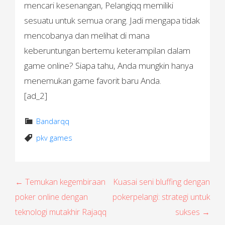
mencari kesenangan, Pelangiqq memiliki
sesuatu untuk semua orang. Jadi mengapa tidak
mencobanya dan melihat di mana
keberuntungan bertemu keterampilan dalam
game online? Siapa tahu, Anda mungkin hanya
menemukan game favorit baru Anda.
[ad_2]
Bandarqq
pkv games
P
← Temukan kegembiraan
Kuasai seni bluffing dengan
poker online dengan
pokerpelangi: strategi untuk
o
teknologi mutakhir Rajaqq
sukses →
s