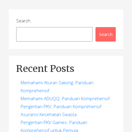
t
n
Search
a
Search
v
i
g
Recent Posts
a
Memahami Aturan Sakong: Panduan
t
Komprehensif
i
Memahami ADUQQ: Panduan Komprehensif
Pengertian PKV: Panduan Komprehensif
o
Asuransi Kesehatan Swasta
n
Pengertian PKV Games: Panduan
Komprehensif untuk Pemula