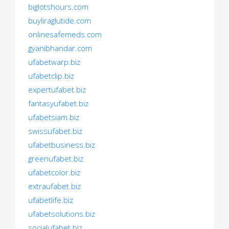
biglotshours.com
buyliraglutide.com
onlinesafemeds.com
gyanibhandar.com
ufabetwarp.biz
ufabetclip.biz
expertufabet.biz
fantasyufabet.biz
ufabetsiam.biz
swissufabet.biz
ufabetbusiness.biz
greenufabet.biz
ufabetcolor.biz
extraufabet.biz
ufabetlife.biz
ufabetsolutions.biz
socialufabet.biz