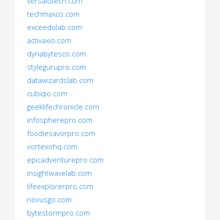
versalotech.com
techmaxco.com
exceedolab.com
activaxio.com
dynabytesco.com
stylegurupro.com
datawizardslab.com
cubiqio.com
geeklifechronicle.com
infospherepro.com
foodiesavorpro.com
vortexohq.com
epicadventurepro.com
insightwavelab.com
lifeexplorerpro.com
novusgo.com
bytestormpro.com