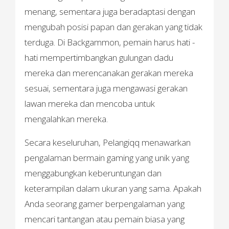
menang, sementara juga beradaptasi dengan
mengubah posisi papan dan gerakan yang tidak
terduga. Di Backgammon, pemain harus hati -
hati mempertimbangkan gulungan dadu
mereka dan merencanakan gerakan mereka
sesuai, sementara juga mengawasi gerakan
lawan mereka dan mencoba untuk
mengalahkan mereka.
Secara keseluruhan, Pelangiqq menawarkan
pengalaman bermain gaming yang unik yang
menggabungkan keberuntungan dan
keterampilan dalam ukuran yang sama. Apakah
Anda seorang gamer berpengalaman yang
mencari tantangan atau pemain biasa yang