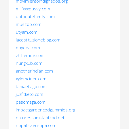
movimientoindignados.org
milfxxxpussy.com
uptodatefamily.com
musitop.com
utyam.com
lacostituzioneblog.com
ohyeea.com
zhitiemoe.com
nungkub.com
anotherindian.com
xylemcider.com
taniaetiago.com
juzfitketo.com
pasomaga.com
impactgardencbdgummies.org
naturesstimulantcbd.net
nopalinaeuropa.com