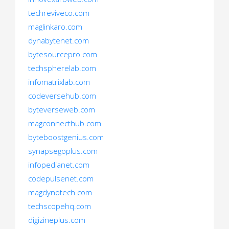
techreviveco.com
maglinkaro.com
dynabytenet.com
bytesourcepro.com
techspherelab.com
infomatrixlab.com
codeversehub.com
byteverseweb.com
magconnecthub.com
byteboostgenius.com
synapsegoplus.com
infopedianet.com
codepulsenet.com
magdynotech.com
techscopehq.com
digizineplus.com