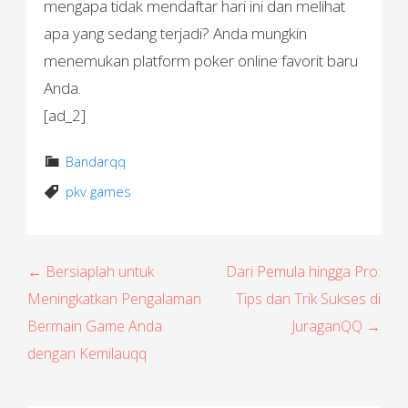
mengapa tidak mendaftar hari ini dan melihat
apa yang sedang terjadi? Anda mungkin
menemukan platform poker online favorit baru
Anda.
[ad_2]
Bandarqq
pkv games
P
← Bersiaplah untuk
Dari Pemula hingga Pro:
Meningkatkan Pengalaman
Tips dan Trik Sukses di
o
Bermain Game Anda
JuraganQQ →
s
dengan Kemilauqq
t