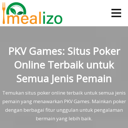
Skip
to
content
PKV Games: Situs Poker
Online Terbaik untuk
Semua Jenis Pemain
Temukan situs poker online terbaik untuk semua jenis
pemain yang menawarkan PKV Games. Mainkan poker
dengan berbagai fitur unggulan untuk pengalaman
bermain yang lebih baik.