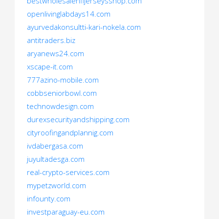
bestwholesalenfljerseysshop.com
openlivinglabdays14.com
ayurvedakonsultti-kari-nokela.com
antitraders.biz
aryanews24.com
xscape-it.com
777azino-mobile.com
cobbseniorbowl.com
technowdesign.com
durexsecurityandshipping.com
cityroofingandplannig.com
ivdabergasa.com
juyultadesga.com
real-crypto-services.com
mypetzworld.com
infounty.com
investparaguay-eu.com